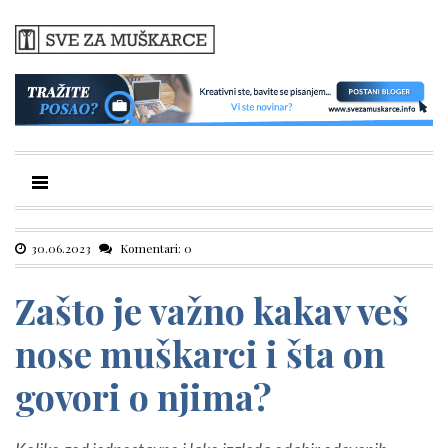
30.06.2023
Komentari: 0
Zašto je važno kakav veš
nose muškarci i šta on
govori o njima?