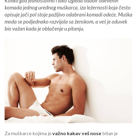
Koliko god jednostavno i lako izgleda odabir odevenih
komada jednog urednog muškarca, iza ležernosti koja često
opisuje jači pol stoje pažljivo odabrani komadi odeće. Muška
moda se podjednako razvijala sa ženskom, a veš je oduvek
bio važan kada je oblačenje u pitanju.
Za muškarce kojima je
važno kakav veš nose
bitan je