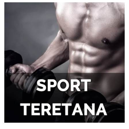
potcenjuju?
Zdravlje zuba i samopouzdanje: Zašto je
osmeh ključan za svakog muškarca
Tegobe sa sinusima koje muškarci
najčešće trpe bez odlaska kod lekara
Kako kancelarija postaje mesto
efikasnosti i mentalne jasnoće?