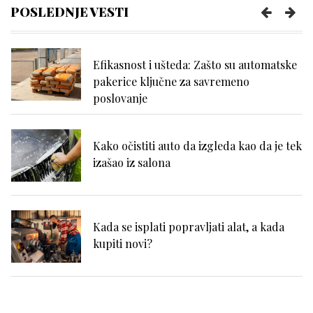
napornog dana na poslu?
POSLEDNJE VESTI
Efikasnost i ušteda: Zašto su automatske
pakerice ključne za savremeno
poslovanje
Kako očistiti auto da izgleda kao da je tek
izašao iz salona
Kada se isplati popravljati alat, a kada
kupiti novi?
Zašto se problemi sa hemoroidima često