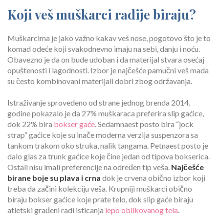
Koji veš muškarci radije biraju?
Muškarcima je jako važno kakav veš nose, pogotovo što je to
komad odeće koji svakodnevno imaju na sebi, danju i noću.
Obavezno je da on bude udoban i da materijal stvara osećaj
opuštenosti i lagodnosti. Izbor je najčešće pamučni veš mada
su često kombinovani materijali dobri zbog održavanja.
Istraživanje sprovedeno od strane jednog brenda 2014.
godine pokazalo je da 27% muškaraca preferira slip gaćice,
dok 22% bira
bokser gaće
. Sedamnaest posto bira “jock
strap” gaćice koje su inače moderna verzija suspenzora sa
tankom trakom oko struka, nalik tangama. Petnaest posto je
dalo glas za trunk gaćice koje čine jedan od tipova bokserica.
Ostali nisu imali preferencije na određen tip veša.
Najčešće
birane boje su plava i crna
dok je crvena obično izbor koji
treba da začini kolekciju veša. Krupniji muškarci obično
biraju bokser gaćice koje prate telo, dok slip gaće biraju
atletski građeni radi isticanja
lepo oblikovanog tela
.