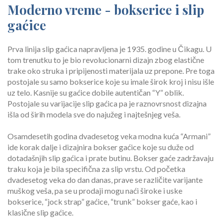
Moderno vreme - bokserice i slip
gaćice
Prva linija slip gaćica napravljena je 1935. godine u Čikagu. U
tom trenutku to je bio revolucionarni dizajn zbog elastične
trake oko struka i pripijenosti materijala uz prepone. Pre toga
postojale su samo bokserice koje su imale širok kroj i nisu išle
uz telo. Kasnije su gaćice dobile autentičan “Y” oblik.
Postojale su varijacije slip gaćica pa je raznovrsnost dizajna
išla od širih modela sve do najužeg i najtešnjeg veša.
Osamdesetih godina dvadesetog veka modna kuća “Armani”
ide korak dalje i dizajnira bokser gaćice koje su duže od
dotadašnjih slip gaćica i prate butinu. Bokser gaće zadržavaju
traku koja je bila specifična za slip vrstu. Od početka
dvadesetog veka do dan danas, prave se različite varijante
muškog veša, pa se u prodaji mogu naći široke i uske
bokserice, “jock strap” gaćice, “trunk” bokser gaće, kao i
klasične slip gaćice.