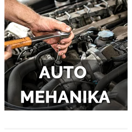
Tegobe sa sinusima koje muškarci
najčešće trpe bez odlaska kod lekara
Kako kancelarija postaje mesto
efikasnosti i mentalne jasnoće?
Kako da se uvek osećate udobno tokom