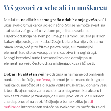
Veš govori za sebe ali i o muškarcu
Međutim,
ne diktira samo građa odabir donjeg veša
, već i
ukus svakog muškarca pojedinačno. Stil se ne može svesti na
statistiku već govori o svakom pojedincu zasebno.
Hiperprodukcija na svim poljima, pa i u modi, pružila je izbor
kakav nije postojao nikada. Dizajn bokserica nije više samo
plava i crna, već je to čitava paleta boja, ali i zanimljivi
elementi kao što su voće, puzle, srca, pivo i mnogi drugi.
Mnogi brendovi nude i personalizovane detalje pa su
elementi na vešu često odraz mišljenja, ukusa i ličnosti.
Dobar i kvalitetan veš
ne odstupa ni najmanje od omiljenih
pantalona, košulje,
parfema
, i komad je u ormanu do koga je
muškarcu naročito stalo. Kada vidite muškarca u donjem vešu
izbor dizajna može vam reći dosta o njegovom karakteru i
pokazati koliko je zanimljiv, da li voli pivo, viski i da li humor
zna da ponese i na sebi. Mišljenje o tome koliko je
stil
muškarca
interesantan ostaće na svakome ko može da zaviri