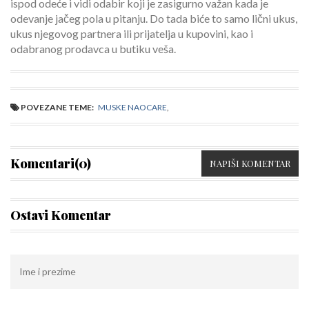
ispod odeće i vidi odabir koji je zasigurno važan kada je
odevanje jačeg pola u pitanju. Do tada biće to samo lični ukus,
ukus njegovog partnera ili prijatelja u kupovini, kao i
odabranog prodavca u butiku veša.
POVEZANE TEME:
MUSKE NAOCARE
,
Komentari(0)
NAPIŠI KOMENTAR
Ostavi Komentar