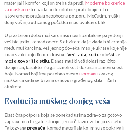
materijal i komfor koji on treba da pruži.
Moderne bokserice
za muškarce
treba da budu udobne, prate liniju tela i
istovremeno pružaju neophodnu potporu. Međutim, muški
donji veš nije od samog početka imao ovakav oblik.
U prastarom dobu muškarci nisu nosili pantalone pa je donji
veš bio jedini komad odeće. S obzirom da je vladala hijerarhija
među muškarcima, veš jednog čoveka imao je ukrase koje nije
imao svaki pojedinac u društvu.
Već tada, kulturološki se
može govoriti o stilu.
Danas, muški veš dolazi različito
dizajniran, karakteriše ga raznolikost dezena i raznovrsnost
boja. Komad koji ima posebno mesto
u ormanu
svakog
muškarca sada se bira na osnovu izgrađenog stila i ličnih
afiniteta.
Evolucija muškog donjeg veša
Elastična potpora koja se ponekad uzima zdravo za gotovo
zapravo ima bogatu istoriju i jednu čitavu evoluciju iza sebe.
Takozvana
pregača
, komad materijala kojim su se pokrivali