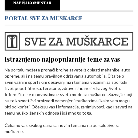
NAPIŠI KOMENTAR
PORTAL SVE ZA MUSKARCE
Istražujemo najpopularnije teme za vas
Na portalu možete pronaći brojne savete iz oblasti mehanike, auto-
opreme, ali i na temu pravilnog održavanja automobila. Čitajte o
svim važnim sportskim dešavanjima i temama vezanim za sportski
život poput fitnesa, teretane, zdrave ishrane i zdravog života.
Informišite se o novostima iz sveta mode za muškarce. Saznajte koji
su to kozmetički proizvodi namenjeni muškarcima i kako vam mogu
biti od koristi. Očekuju vas i informacije, zanimljivosti, kao i saveti na
temu muško-ženskih odnosa i još mnogo toga.
Čekamo vas svakog dana sa novim temama na portalu Sve za
muškarce.