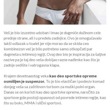
Veš je bio izuzetno udoban i imao je dugmiće dužinom cele
prednje strane, ali i u predelu zadnjice. Ovo je omogućavalo
lakši odlazak u toalet jer nije morao da se skida ceo
kombinezon već je bilo potrebno samo otkopčati par
dugmeta u intimnoj regiji. Ovaj deo bio je inspiracija za šaljive
nazive pa je taj deo veša dobijao razne nadimke kao što je
zadnje sedište i vatrogasna klapa.
Krajem devetnaestog veka
kao deo sportske opreme
osmišljen je suspenzor.
To je bio elastičan i podesiv komad
donjeg veša sa zaštitnom torbom za muški polni organ.
Danas se on koristi kao deo sportske opreme, naročito za
sportove gde postoji opasnost od povrede intimne regije, kao
što su boks, MMA i slični sportovi.