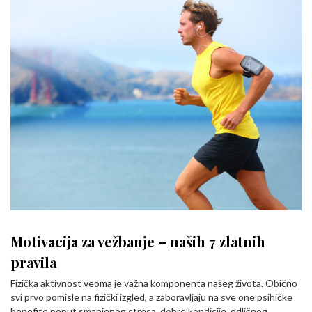
Motivacija za vežbanje – naših 7 zlatnih
pravila
Fizička aktivnost veoma je važna komponenta našeg života. Obično
svi prvo pomisle na fizički izgled, a zaboravljaju na sve one psihičke
benefite poput smanjenog stresa, dobre kondicije, odličnog