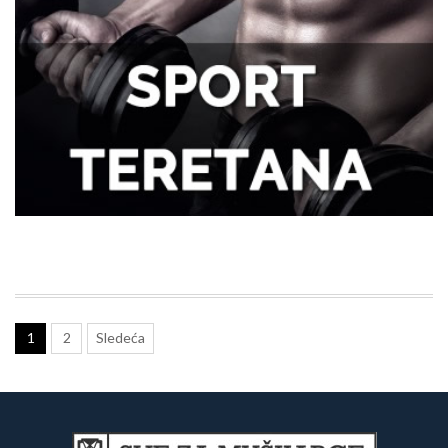
Tegobe sa sinusima koje muškarci
najčešće trpe bez odlaska kod lekara
Kako kancelarija postaje mesto
efikasnosti i mentalne jasnoće?
Kako da se uvek osećate udobno tokom
napornog dana na poslu?
1
2
Sledeća
Efikasnost i ušteda: Zašto su automatske
pakerice ključne za savremeno
poslovanje