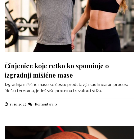
Činjenice koje retko ko spominje o
izgradnji mišićne mase
Izgradnja mišićne mase se često predstavlja kao linearan proces:
ideš u teretanu, jedeš više proteina i rezultati stižu.
13.10.2025
Komentari: 0