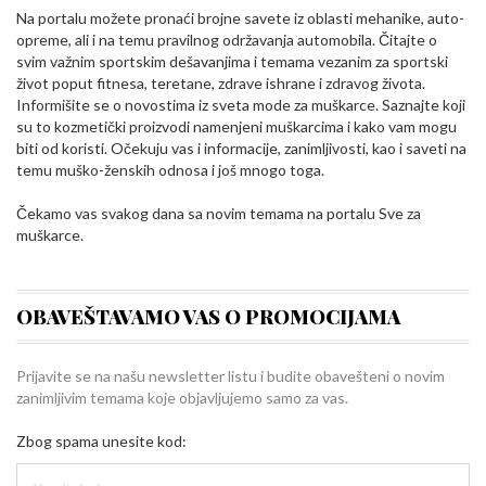
Na portalu možete pronaći brojne savete iz oblasti mehanike, auto-
opreme, ali i na temu pravilnog održavanja automobila. Čitajte o
svim važnim sportskim dešavanjima i temama vezanim za sportski
život poput fitnesa, teretane, zdrave ishrane i zdravog života.
Informišite se o novostima iz sveta mode za muškarce. Saznajte koji
su to kozmetički proizvodi namenjeni muškarcima i kako vam mogu
biti od koristi. Očekuju vas i informacije, zanimljivosti, kao i saveti na
temu muško-ženskih odnosa i još mnogo toga.
Čekamo vas svakog dana sa novim temama na portalu Sve za
muškarce.
OBAVEŠTAVAMO VAS O PROMOCIJAMA
Prijavite se na našu newsletter listu i budite obavešteni o novim
zanimljivim temama koje objavljujemo samo za vas.
Zbog spama unesite kod: