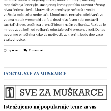
raspoloženja i energije, smanjenog krvnog pritiska, uravnoteženog
nivoa šećera u krvi… Motivacija za trening je nešto što većini
vežbača početnika nedostaje. Mnogi imaju nerealna očekivanja za
veoma kratak vremenski period, drugi nisu jasno sebi postavili i
zacrtali ciljeve, treći nisu pronašli idealni način vežbanja… Razloga je
mnogo zbog kojih od vežbanja odustaje veliki procenat ljudi. Danas
govorimo o načinima kako da motivacija za trening bude deo vase
svakodnevice.
03.11.2020
Komentari: 0
PORTAL SVE ZA MUSKARCE
Istražujemo najpopularnije teme za vas