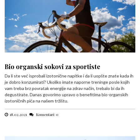
Bio organski sokovi za sportiste
Da li ste već isprobali izotonične napitke i da li uopšte znate kada ih
je dobro konzumirati? Ukoliko imate naporne treninge posle kojih
vam treba brz povratak energije na zdrav način, trebalo bi da ih
degustirate. Danas govorimo upravo o benefitima bio-organskih
izotoničnih pića na našem tržištu.
18.02.2021
Komentari: 0