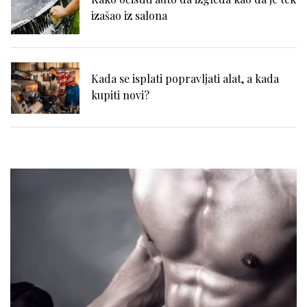
izašao iz salona
Kada se isplati popravljati alat, a kada
kupiti novi?
Zašto se problemi sa hemoroidima često
potcenjuju?
Zdravlje zuba i samopouzdanje: Zašto je
osmeh ključan za svakog muškarca