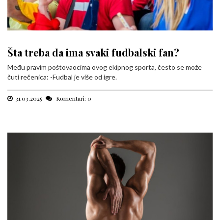
Šta treba da ima svaki fudbalski fan?
Među pravim poštovaocima ovog ekipnog sporta, često se može
čuti rečenica: -Fudbal je više od igre.
31.03.2025
Komentari: 0