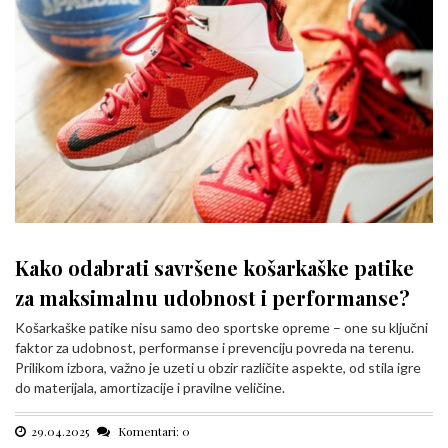
Kako odabrati savršene košarkaške patike
za maksimalnu udobnost i performanse?
Košarkaške patike nisu samo deo sportske opreme – one su ključni
faktor za udobnost, performanse i prevenciju povreda na terenu.
Prilikom izbora, važno je uzeti u obzir različite aspekte, od stila igre
do materijala, amortizacije i pravilne veličine.
29.04.2025
Komentari: 0