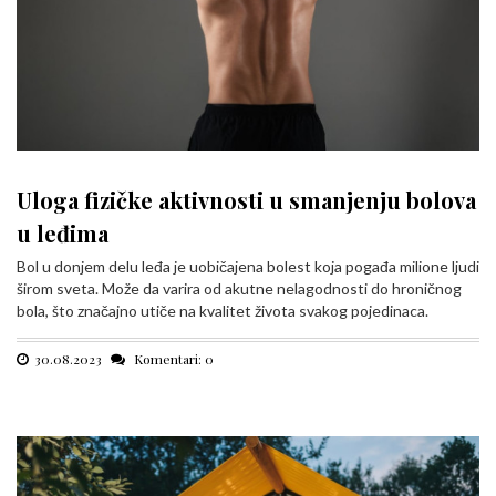
Uloga fizičke aktivnosti u smanjenju bolova
u leđima
Bol u donjem delu leđa je uobičajena bolest koja pogađa milione ljudi
širom sveta. Može da varira od akutne nelagodnosti do hroničnog
bola, što značajno utiče na kvalitet života svakog pojedinaca.
30.08.2023
Komentari: 0