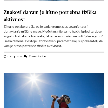
Znakovi da vam je hitno potrebna fizička
aktivnost
Zima je polako prošla, pa je sada vreme za zatezanje tela i
obnavljanje mišićne mase. Međutim, nije samo fizički izgled taj zbog
koga bi trebalo da trenirate, iako naravno, niko ne voli “pileće grudi”
i mala ramena. Postoje i zdravstveni parametri koji su pokazatelji da
vam je hitno potrebna fizička aktivnost.
02.04.2021
Komentari: 0