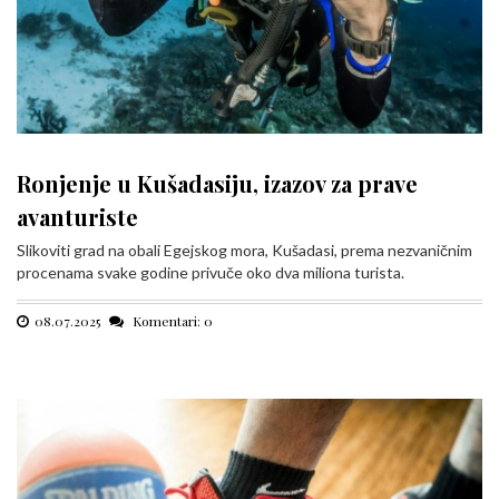
Ronjenje u Kušadasiju, izazov za prave
avanturiste
Slikoviti grad na obali Egejskog mora, Kušadasi, prema nezvaničnim
procenama svake godine privuče oko dva miliona turista.
08.07.2025
Komentari: 0