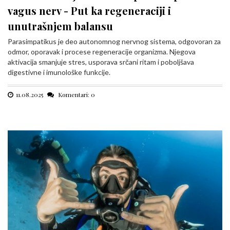
vagus nerv - Put ka regeneraciji i
unutrašnjem balansu
Parasimpatikus je deo autonomnog nervnog sistema, odgovoran za
odmor, oporavak i procese regeneracije organizma. Njegova
aktivacija smanjuje stres, usporava srčani ritam i poboljšava
digestivne i imunološke funkcije.
11.08.2025
Komentari: 0