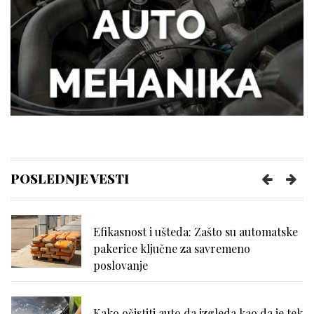
najčešće trpe bez odlaska kod lekara
Kako kancelarija postaje mesto
efikasnosti i mentalne jasnoće?
Kako da se uvek osećate udobno tokom
napornog dana na poslu?
POSLEDNJE VESTI
Efikasnost i ušteda: Zašto su automatske
pakerice ključne za savremeno
poslovanje
Kako očistiti auto da izgleda kao da je tek