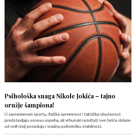
Psihološka snaga Nikole Jokića – tajno
oružje šampiona!
U savremenom sportu, fizička spremnost i taktička obučenost
predstavljaju osnovu uspeha, ali vrhunski rezultati sve češće dolaze
od onih koji poseduju i snažnu psihološku stabilnost.