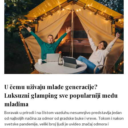
U čemu uživaju mlađe generacije?
Luksuzni glamping sve popularniji među
mladima
Boravak u prirodi i na čistom vazduhu nesumnjivo predstavlja jedan
od najboljih načina za odmor od gradske buke i vreve. Tokom i nakon
svetske pandemije, veliki broj ljudi je uvideo značaj odmora i