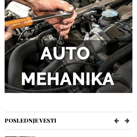
Tegobe sa sinusima koje muškarci
najčešće trpe bez odlaska kod lekara
Kako kancelarija postaje mesto
efikasnosti i mentalne jasnoće?
Kako da se uvek osećate udobno tokom
napornog dana na poslu?
POSLEDNJE VESTI