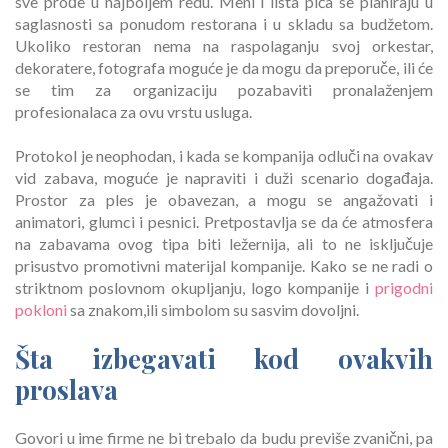
sve prođe u najboljem redu. Meni i lista pića se planiraju u
saglasnosti sa ponudom restorana i u skladu sa budžetom.
Ukoliko restoran nema na raspolaganju svoj orkestar,
dekoratere, fotografa moguće je da mogu da preporuče, ili će
se tim za organizaciju pozabaviti pronalaženjem
profesionalaca za ovu vrstu usluga.
Protokol je neophodan, i kada se kompanija odluči na ovakav
vid zabava, moguće je napraviti i duži scenario događaja.
Prostor za ples je obavezan, a mogu se angažovati i
animatori, glumci i pesnici. Pretpostavlja se da će atmosfera
na zabavama ovog tipa biti ležernija, ali to ne isključuje
prisustvo promotivni materijal kompanije. Kako se ne radi o
striktnom poslovnom okupljanju, logo kompanije i
prigodni
pokloni
sa znakom,ili simbolom su sasvim dovoljni.
Šta izbegavati kod ovakvih
proslava
Govori u ime firme ne bi trebalo da budu previše zvanični, pa