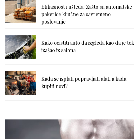
Efikasnost i ušteda: Zašto su automatske
pakerice ključne za savremeno
poslovanje
Kako očistiti auto da izgleda kao da je tek
izašao iz salona
Kada se isplati popravljati alat, a kada
kupiti novi?
Zašto se problemi sa hemoroidima često
potcenjuju?