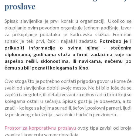
proslave
Spisak slavljenika je prvi korak u organizaciji. Ukoliko se
okupljanje ovim povodom organizuje jednom godišnje, izvor
za prikupljanje podataka je kadrovska služba. Formiran
spisak je tek prvi, čak i najlakši zadatak.
Potrebno je i
prikupiti informacije o svima njima - stečenim
diplomama, godinama staža u firmi, zadacima koje su
uspešno rešili, sklonostima, ili navikama, nečemu po
čemu su bili poznati kolegama i slično.
Ovo stoga što je potrebno održati prigodan govor u kome će
svaki od slavljenika dobiti svoje mesto. Ne bi bilo loše da se
zapišu i anegdote, ili detalji vezani za njihov rad u firmi koji su
kolegama ostali u sećanju. Spisak gostiju je obavezan, a to
znači - kolege sa kojima su radili, šefovi, poslovni parneri, ljudi
iz poslovnog okruženja - saradnici budućih penzionera…
Prostor za korporativnu proslavu
ovog tipa zavisi od broja
zvanica i koncepta samog događaja.