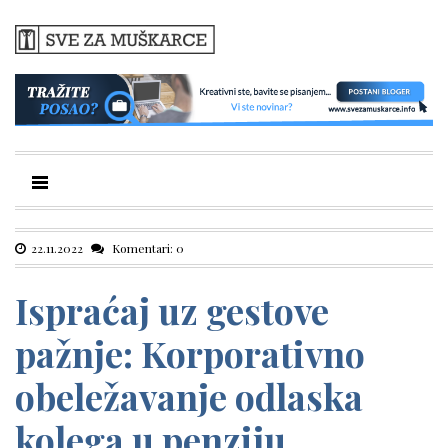
22.11.2022
Komentari: 0
Ispraćaj uz gestove
pažnje: Korporativno
obeležavanje odlaska
kolega u penziju