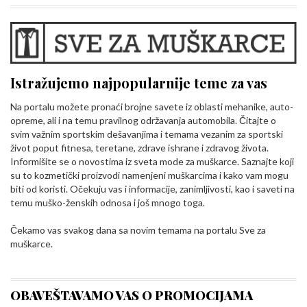
Istražujemo najpopularnije teme za vas
Na portalu možete pronaći brojne savete iz oblasti mehanike, auto-
opreme, ali i na temu pravilnog održavanja automobila. Čitajte o
svim važnim sportskim dešavanjima i temama vezanim za sportski
život poput fitnesa, teretane, zdrave ishrane i zdravog života.
Informišite se o novostima iz sveta mode za muškarce. Saznajte koji
su to kozmetički proizvodi namenjeni muškarcima i kako vam mogu
biti od koristi. Očekuju vas i informacije, zanimljivosti, kao i saveti na
temu muško-ženskih odnosa i još mnogo toga.
Čekamo vas svakog dana sa novim temama na portalu Sve za
muškarce.
OBAVEŠTAVAMO VAS O PROMOCIJAMA