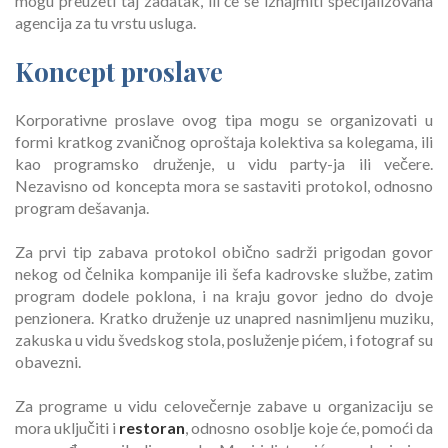
mogu preuzeti taj zadatak, ili će se iznajmiti specijalizovana
agencija za tu vrstu usluga.
Koncept proslave
Korporativne proslave ovog tipa mogu se organizovati u
formi kratkog zvaničnog oproštaja kolektiva sa kolegama, ili
kao programsko druženje, u vidu party-ja ili večere.
Nezavisno od koncepta mora se sastaviti protokol, odnosno
program dešavanja.
Za prvi tip zabava protokol obično sadrži prigodan govor
nekog od čelnika kompanije ili šefa kadrovske službe, zatim
program dodele poklona, i na kraju govor jedno do dvoje
penzionera. Kratko druženje uz unapred nasnimljenu muziku,
zakuska u vidu švedskog stola, posluženje pićem, i fotograf su
obavezni.
Za programe u vidu celovečernje zabave u organizaciju se
mora uključiti i
restoran
, odnosno osoblje koje će, pomoći da