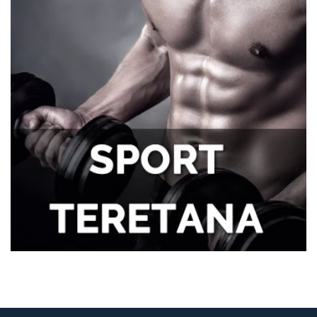
Zdravlje zuba i samopouzdanje: Zašto je
osmeh ključan za svakog muškarca
Tegobe sa sinusima koje muškarci
najčešće trpe bez odlaska kod lekara
Kako kancelarija postaje mesto
efikasnosti i mentalne jasnoće?
Kako da se uvek osećate udobno tokom
napornog dana na poslu?