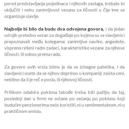
pored predstavljanja pojedinaca i njihovih zasluga, trebalo bi
uključiti i neku zanimljivost vezanu za ličnosti u čije ime se
organizuje slavlje.
Najbolje bi bilo da budu dva odvojena govora,
i da jedan
od njih pretežno vezan za događaje po kojima su se slavljenici
prepoznavali među kolegama: zanimljive navike, angedote,
vispreno rešeni radni zadaci, karakteristike vezane za njihove
ličnosti, ili odnos prema radu.
Za govore ovih vrsta bitno je da se izbegne patetika, i da
slavljenici osete da se njihov doprinos u kompaniji zaista ceni,
nebitno da li je reč o poslu, ili njihovoj ličnosti.
Prilikom odabira poklona takođe treba biti pažljiv, da taj,
poslednji dan u firmi ne ostane po sećanju po poklonu koji
budućim penzionerima neće koristiti, ni u sentimentalnom, ni u
praktičnom smislu.