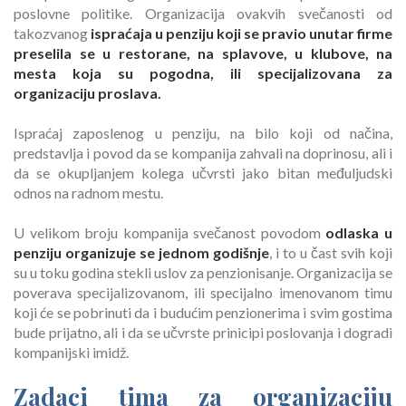
poslovne politike. Organizacija ovakvih svečanosti od
takozvanog
ispraćaja u penziju koji se pravio unutar firme
preselila se u restorane, na splavove, u klubove, na
mesta koja su pogodna, ili specijalizovana za
organizaciju proslava.
Ispraćaj zaposlenog u penziju, na bilo koji od načina,
predstavlja i povod da se kompanija zahvali na doprinosu, ali i
da se okupljanjem kolega učvrsti jako bitan međuljudski
odnos na radnom mestu.
U velikom broju kompanija svečanost povodom
odlaska u
penziju organizuje se jednom godišnje
, i to u čast svih koji
su u toku godina stekli uslov za penzionisanje. Organizacija se
poverava specijalizovanom, ili specijalno imenovanom timu
koji će se pobrinuti da i budućim penzionerima i svim gostima
bude prijatno, ali i da se učvrste prinicipi poslovanja i dogradi
kompanijski imidž.
Zadaci tima za organizaciju