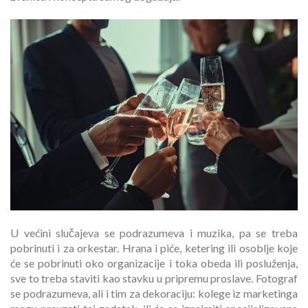
U većini slučajeva se podrazumeva i muzika, pa se treba
pobrinuti i za orkestar. Hrana i piće, ketering ili osoblje koje
će se pobrinuti oko organizacije i toka obeda ili posluženja,
sve to treba staviti kao stavku u pripremu proslave. Fotograf
se podrazumeva, ali i tim za dekoraciju: kolege iz marketinga