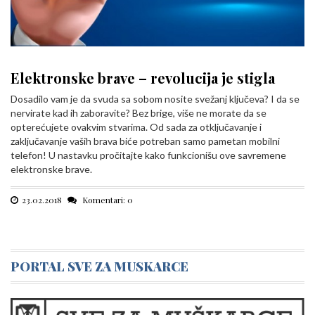
Elektronske brave – revolucija je stigla
Dosadilo vam je da svuda sa sobom nosite svežanj ključeva? I da se
nervirate kad ih zaboravite? Bez brige, više ne morate da se
opterećujete ovakvim stvarima. Od sada za otključavanje i
zaključavanje vaših brava biće potreban samo pametan mobilni
telefon! U nastavku pročitajte kako funkcionišu ove savremene
elektronske brave.
23.02.2018
Komentari: 0
PORTAL SVE ZA MUSKARCE