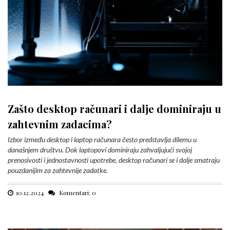
Zašto desktop računari i dalje dominiraju u
zahtevnim zadacima?
Izbor između desktop i laptop računara često predstavlja dilemu u
današnjem društvu. Dok laptopovi dominiraju zahvaljujući svojoj
prenosivosti i jednostavnosti upotrebe, desktop računari se i dalje smatraju
pouzdanijim za zahtevnije zadatke.
10.12.2024
Komentari: 0