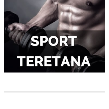
osmeh ključan za svakog muškarca
Tegobe sa sinusima koje muškarci
najčešće trpe bez odlaska kod lekara
Kako kancelarija postaje mesto
efikasnosti i mentalne jasnoće?
Kako da se uvek osećate udobno tokom
napornog dana na poslu?
Efikasnost i ušteda: Zašto su automatske