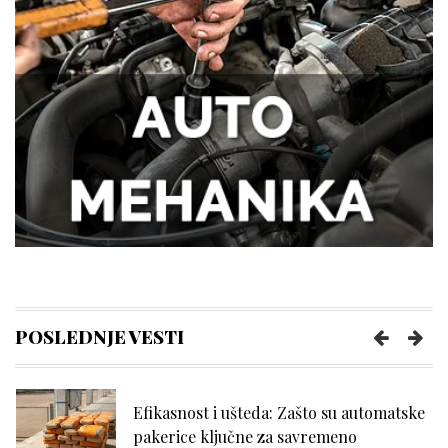
Tegobe sa sinusima koje muškarci
najčešće trpe bez odlaska kod lekara
Kako kancelarija postaje mesto
efikasnosti i mentalne jasnoće?
Kako da se uvek osećate udobno tokom
napornog dana na poslu?
POSLEDNJE VESTI
Efikasnost i ušteda: Zašto su automatske
pakerice ključne za savremeno