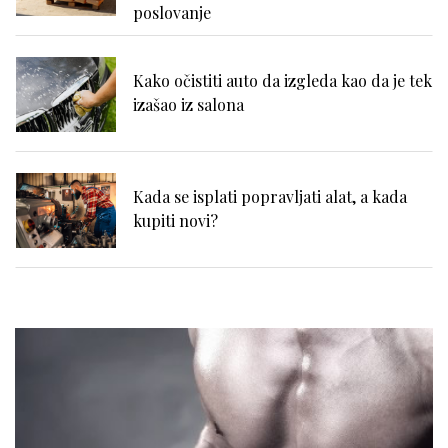
poslovanje
Kako očistiti auto da izgleda kao da je tek
izašao iz salona
Kada se isplati popravljati alat, a kada
kupiti novi?
Zašto se problemi sa hemoroidima često
potcenjuju?
Zdravlje zuba i samopouzdanje: Zašto je