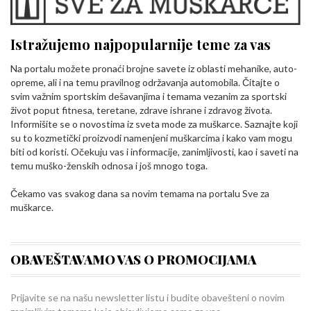
Istražujemo najpopularnije teme za vas
Na portalu možete pronaći brojne savete iz oblasti mehanike, auto-
opreme, ali i na temu pravilnog održavanja automobila. Čitajte o
svim važnim sportskim dešavanjima i temama vezanim za sportski
život poput fitnesa, teretane, zdrave ishrane i zdravog života.
Informišite se o novostima iz sveta mode za muškarce. Saznajte koji
su to kozmetički proizvodi namenjeni muškarcima i kako vam mogu
biti od koristi. Očekuju vas i informacije, zanimljivosti, kao i saveti na
temu muško-ženskih odnosa i još mnogo toga.
Čekamo vas svakog dana sa novim temama na portalu Sve za
muškarce.
OBAVEŠTAVAMO VAS O PROMOCIJAMA
Prijavite se na našu newsletter listu i budite obavešteni o novim