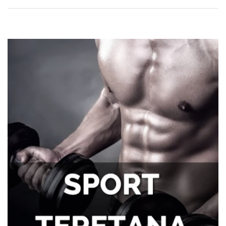
Zašto se problemi sa hemoroidima često
potcenjuju?
Zdravlje zuba i samopouzdanje: Zašto je
osmeh ključan za svakog muškarca
Tegobe sa sinusima koje muškarci
najčešće trpe bez odlaska kod lekara
Kako kancelarija postaje mesto
efikasnosti i mentalne jasnoće?