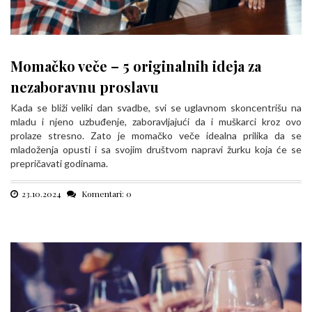
Momačko veče – 5 originalnih ideja za
nezaboravnu proslavu
Kada se bliži veliki dan svadbe, svi se uglavnom skoncentrišu na
mladu i njeno uzbuđenje, zaboravljajući da i muškarci kroz ovo
prolaze stresno. Zato je momačko veče idealna prilika da se
mladoženja opusti i sa svojim društvom napravi žurku koja će se
prepričavati godinama.
23.10.2024
Komentari: 0