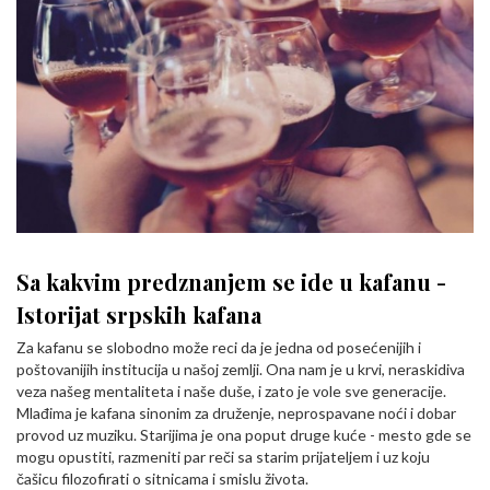
Sa kakvim predznanjem se ide u kafanu -
Istorijat srpskih kafana
Za kafanu se slobodno može reci da je jedna od posećenijih i
poštovanijih institucija u našoj zemlji. Ona nam je u krvi, neraskidiva
veza našeg mentaliteta i naše duše, i zato je vole sve generacije.
Mlađima je kafana sinonim za druženje, neprospavane noći i dobar
provod uz muziku. Starijima je ona poput druge kuće - mesto gde se
mogu opustiti, razmeniti par reči sa starim prijateljem i uz koju
čašicu filozofirati o sitnicama i smislu života.