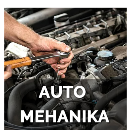
Tegobe sa sinusima koje muškarci
najčešće trpe bez odlaska kod lekara
Kako kancelarija postaje mesto
efikasnosti i mentalne jasnoće?