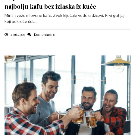
najbolju kafu bez izlaska iz kuće
Miris sveže mlevene kafe. Zvuk ključale vode u džezvi. Prvi gutljaj
koji pokreće čula.
11.06.2025
Komentari: 0