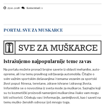
25.10.2018
Komentari: 1
PORTAL SVE ZA MUSKARCE
Istražujemo najpopularnije teme za vas
Na portalu možete pronaći brojne savete iz oblasti mehanike, auto-
opreme, ali i na temu pravilnog održavanja automobila. Čitajte o
svim važnim sportskim dešavanjima i temama vezanim za sportski
život poput fitnesa, teretane, zdrave ishrane i zdravog života.
Informišite se o novostima iz sveta mode za muškarce. Saznajte koji
su to kozmetički proizvodi namenjeni muškarcima i kako vam mogu
biti od koristi. Očekuju vas i informacije, zanimljivosti, kao i saveti na
temu muško-ženskih odnosa i još mnogo toga.