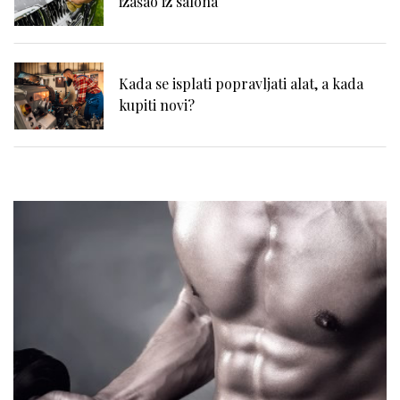
izašao iz salona
Kada se isplati popravljati alat, a kada
kupiti novi?
Zašto se problemi sa hemoroidima često
potcenjuju?
Zdravlje zuba i samopouzdanje: Zašto je
osmeh ključan za svakog muškarca
Tegobe sa sinusima koje muškarci