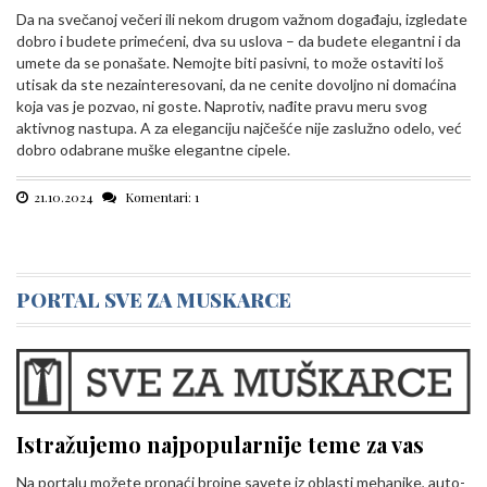
Da na svečanoj večeri ili nekom drugom važnom događaju, izgledate
dobro i budete primećeni, dva su uslova – da budete elegantni i da
umete da se ponašate. Nemojte biti pasivni, to može ostaviti loš
utisak da ste nezainteresovani, da ne cenite dovoljno ni domaćina
koja vas je pozvao, ni goste. Naprotiv, nađite pravu meru svog
aktivnog nastupa. A za eleganciju najčešće nije zaslužno odelo, već
dobro odabrane muške elegantne cipele.
21.10.2024
Komentari: 1
PORTAL SVE ZA MUSKARCE
Istražujemo najpopularnije teme za vas
Na portalu možete pronaći brojne savete iz oblasti mehanike, auto-