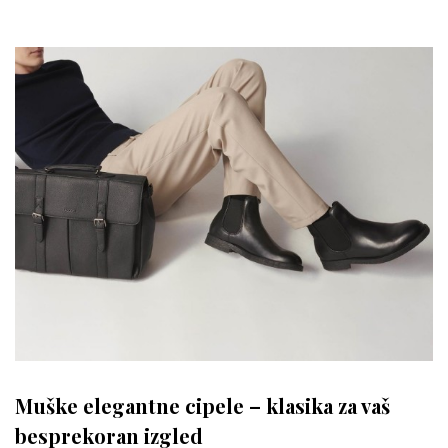
Muške elegantne cipele – klasika za vaš
besprekoran izgled