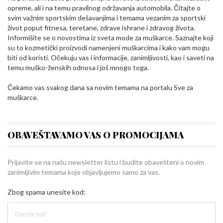
opreme, ali i na temu pravilnog održavanja automobila. Čitajte o
svim važnim sportskim dešavanjima i temama vezanim za sportski
život poput fitnesa, teretane, zdrave ishrane i zdravog života.
Informišite se o novostima iz sveta mode za muškarce. Saznajte koji
su to kozmetički proizvodi namenjeni muškarcima i kako vam mogu
biti od koristi. Očekuju vas i informacije, zanimljivosti, kao i saveti na
temu muško-ženskih odnosa i još mnogo toga.
Čekamo vas svakog dana sa novim temama na portalu Sve za
muškarce.
OBAVEŠTAVAMO VAS O PROMOCIJAMA
Prijavite se na našu newsletter listu i budite obavešteni o novim
zanimljivim temama koje objavljujemo samo za vas.
Zbog spama unesite kod: