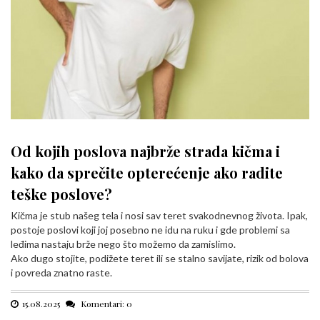
Od kojih poslova najbrže strada kičma i
kako da sprečite opterećenje ako radite
teške poslove?
Kičma je stub našeg tela i nosi sav teret svakodnevnog života. Ipak,
postoje poslovi koji joj posebno ne idu na ruku i gde problemi sa
leđima nastaju brže nego što možemo da zamislimo.
Ako dugo stojite, podižete teret ili se stalno savijate, rizik od bolova
i povreda znatno raste.
15.08.2025
Komentari: 0