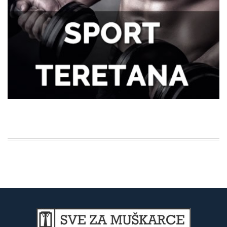
najčešće trpe bez odlaska kod lekara
Kako kancelarija postaje mesto
efikasnosti i mentalne jasnoće?
Kako da se uvek osećate udobno tokom
napornog dana na poslu?
Efikasnost i ušteda: Zašto su automatske
pakerice ključne za savremeno
poslovanje