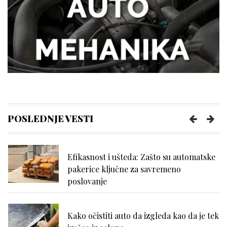
Kako kancelarija postaje mesto
efikasnosti i mentalne jasnoće?
Kako da se uvek osećate udobno tokom
napornog dana na poslu?
POSLEDNJE VESTI
Efikasnost i ušteda: Zašto su automatske
pakerice ključne za savremeno
poslovanje
Kako očistiti auto da izgleda kao da je tek