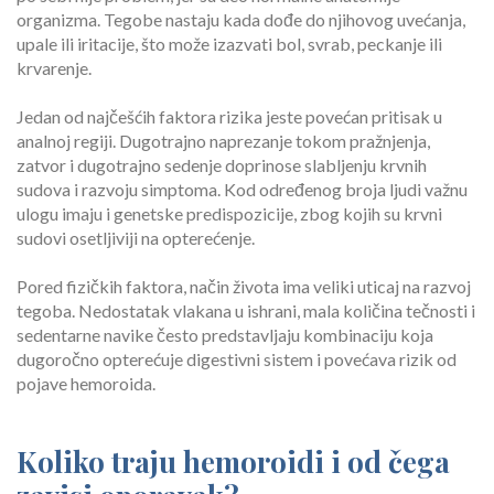
organizma. Tegobe nastaju kada dođe do njihovog uvećanja,
upale ili iritacije, što može izazvati bol, svrab, peckanje ili
krvarenje.
Jedan od najčešćih faktora rizika jeste povećan pritisak u
analnoj regiji. Dugotrajno naprezanje tokom pražnjenja,
zatvor i dugotrajno sedenje doprinose slabljenju krvnih
sudova i razvoju simptoma. Kod određenog broja ljudi važnu
ulogu imaju i genetske predispozicije, zbog kojih su krvni
sudovi osetljiviji na opterećenje.
Pored fizičkih faktora, način života ima veliki uticaj na razvoj
tegoba. Nedostatak vlakana u ishrani, mala količina tečnosti i
sedentarne navike često predstavljaju kombinaciju koja
dugoročno opterećuje digestivni sistem i povećava rizik od
pojave hemoroida.
Koliko traju hemoroidi i od čega