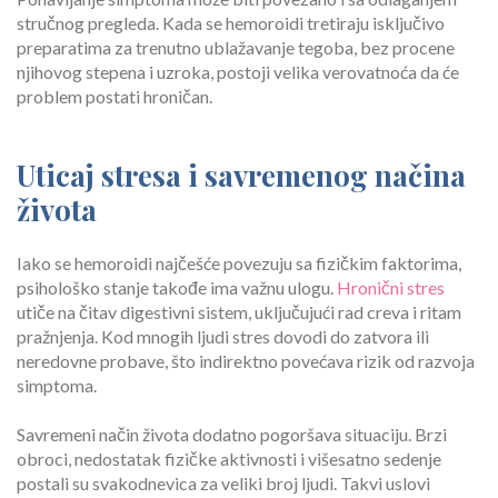
stručnog pregleda. Kada se hemoroidi tretiraju isključivo
preparatima za trenutno ublažavanje tegoba, bez procene
njihovog stepena i uzroka, postoji velika verovatnoća da će
problem postati hroničan.
Uticaj stresa i savremenog načina
života
Iako se hemoroidi najčešće povezuju sa fizičkim faktorima,
psihološko stanje takođe ima važnu ulogu.
Hronični stres
utiče na čitav digestivni sistem, uključujući rad creva i ritam
pražnjenja. Kod mnogih ljudi stres dovodi do zatvora ili
neredovne probave, što indirektno povećava rizik od razvoja
simptoma.
Savremeni način života dodatno pogoršava situaciju. Brzi
obroci, nedostatak fizičke aktivnosti i višesatno sedenje
postali su svakodnevica za veliki broj ljudi. Takvi uslovi