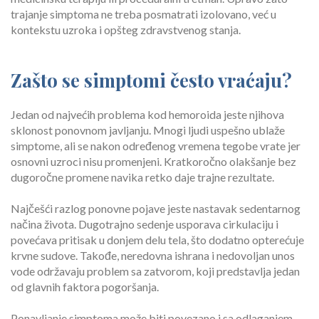
trajanje simptoma ne treba posmatrati izolovano, već u
kontekstu uzroka i opšteg zdravstvenog stanja.
Zašto se simptomi često vraćaju?
Jedan od najvećih problema kod hemoroida jeste njihova
sklonost ponovnom javljanju. Mnogi ljudi uspešno ublaže
simptome, ali se nakon određenog vremena tegobe vrate jer
osnovni uzroci nisu promenjeni. Kratkoročno olakšanje bez
dugoročne promene navika retko daje trajne rezultate.
Najčešći razlog ponovne pojave jeste nastavak sedentarnog
načina života. Dugotrajno sedenje usporava cirkulaciju i
povećava pritisak u donjem delu tela, što dodatno opterećuje
krvne sudove. Takođe, neredovna ishrana i nedovoljan unos
vode održavaju problem sa zatvorom, koji predstavlja jedan
od glavnih faktora pogoršanja.
Ponavljanje simptoma može biti povezano i sa odlaganjem