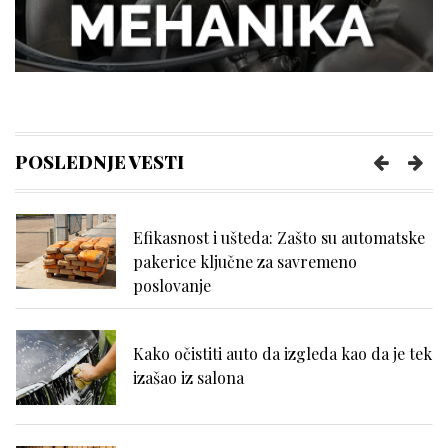
Kako kancelarija postaje mesto
efikasnosti i mentalne jasnoće?
Kako da se uvek osećate udobno tokom
napornog dana na poslu?
POSLEDNJE VESTI
Efikasnost i ušteda: Zašto su automatske
pakerice ključne za savremeno
poslovanje
Kako očistiti auto da izgleda kao da je tek
izašao iz salona