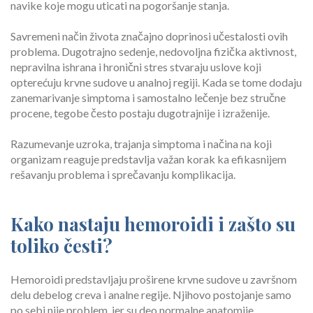
navike koje mogu uticati na pogoršanje stanja.
Savremeni način života značajno doprinosi učestalosti ovih
problema. Dugotrajno sedenje, nedovoljna fizička aktivnost,
nepravilna ishrana i hronični stres stvaraju uslove koji
opterećuju krvne sudove u analnoj regiji. Kada se tome dodaju
zanemarivanje simptoma i samostalno lečenje bez stručne
procene, tegobe često postaju dugotrajnije i izraženije.
Razumevanje uzroka, trajanja simptoma i načina na koji
organizam reaguje predstavlja važan korak ka efikasnijem
rešavanju problema i sprečavanju komplikacija.
Kako nastaju hemoroidi i zašto su
toliko česti?
Hemoroidi predstavljaju proširene krvne sudove u završnom
delu debelog creva i analne regije. Njihovo postojanje samo
po sebi nije problem, jer su deo normalne anatomije