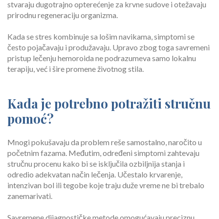
stvaraju dugotrajno opterećenje za krvne sudove i otežavaju
prirodnu regeneraciju organizma.
Kada se stres kombinuje sa lošim navikama, simptomi se
često pojačavaju i produžavaju. Upravo zbog toga savremeni
pristup lečenju hemoroida ne podrazumeva samo lokalnu
terapiju, već i šire promene životnog stila.
Kada je potrebno potražiti stručnu
pomoć?
Mnogi pokušavaju da problem reše samostalno, naročito u
početnim fazama. Međutim, određeni simptomi zahtevaju
stručnu procenu kako bi se isključila ozbiljnija stanja i
odredio adekvatan način lečenja. Učestalo krvarenje,
intenzivan bol ili tegobe koje traju duže vreme ne bi trebalo
zanemarivati.
Savremene dijagnostičke metode omogućavaju preciznu