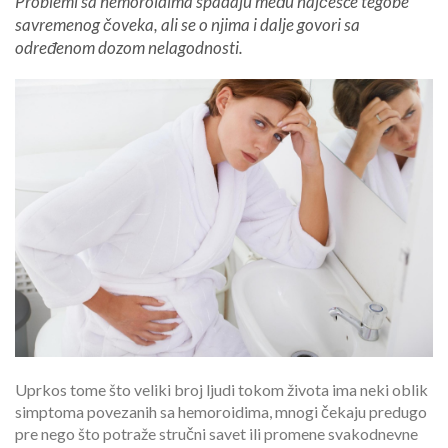
Problemi sa hemoroidima spadaju među najčešće tegobe
savremenog čoveka, ali se o njima i dalje govori sa
određenom dozom nelagodnosti.
Uprkos tome što veliki broj ljudi tokom života ima neki oblik
simptoma povezanih sa hemoroidima, mnogi čekaju predugo
pre nego što potraže stručni savet ili promene svakodnevne