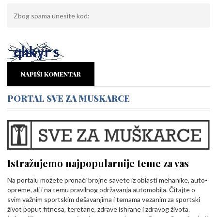
NAPIŠI KOMENTAR
PORTAL SVE ZA MUSKARCE
Istražujemo najpopularnije teme za vas
Na portalu možete pronaći brojne savete iz oblasti mehanike, auto-
opreme, ali i na temu pravilnog održavanja automobila. Čitajte o
svim važnim sportskim dešavanjima i temama vezanim za sportski
život poput fitnesa, teretane, zdrave ishrane i zdravog života.