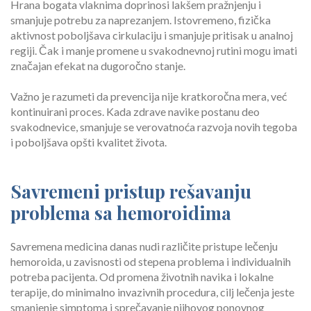
Hrana bogata vlaknima doprinosi lakšem pražnjenju i
smanjuje potrebu za naprezanjem. Istovremeno, fizička
aktivnost poboljšava cirkulaciju i smanjuje pritisak u analnoj
regiji. Čak i manje promene u svakodnevnoj rutini mogu imati
značajan efekat na dugoročno stanje.
Važno je razumeti da prevencija nije kratkoročna mera, već
kontinuirani proces. Kada zdrave navike postanu deo
svakodnevice, smanjuje se verovatnoća razvoja novih tegoba
i poboljšava opšti kvalitet života.
Savremeni pristup rešavanju
problema sa hemoroidima
Savremena medicina danas nudi različite pristupe lečenju
hemoroida, u zavisnosti od stepena problema i individualnih
potreba pacijenta. Od promena životnih navika i lokalne
terapije, do minimalno invazivnih procedura, cilj lečenja jeste
smanjenje simptoma i sprečavanje njihovog ponovnog