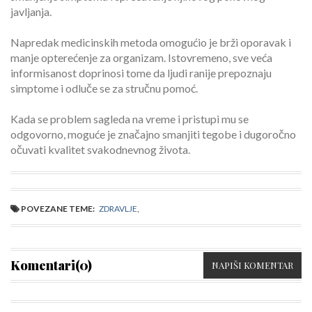
javljanja.
Napredak medicinskih metoda omogućio je brži oporavak i
manje opterećenje za organizam. Istovremeno, sve veća
informisanost doprinosi tome da ljudi ranije prepoznaju
simptome i odluče se za stručnu pomoć.
Kada se problem sagleda na vreme i pristupi mu se
odgovorno, moguće je značajno smanjiti tegobe i dugoročno
očuvati kvalitet svakodnevnog života.
POVEZANE TEME:
ZDRAVLJE
,
Komentari(0)
NAPIŠI KOMENTAR