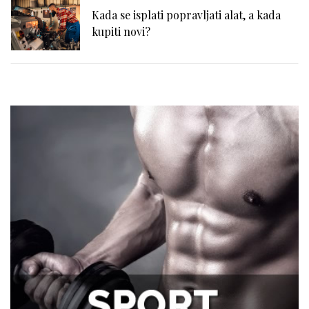
Kada se isplati popravljati alat, a kada
kupiti novi?
Zašto se problemi sa hemoroidima često
potcenjuju?
Zdravlje zuba i samopouzdanje: Zašto je
osmeh ključan za svakog muškarca
Tegobe sa sinusima koje muškarci
najčešće trpe bez odlaska kod lekara