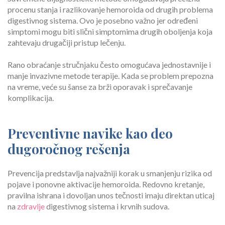
procenu stanja i razlikovanje hemoroida od drugih problema
digestivnog sistema. Ovo je posebno važno jer određeni
simptomi mogu biti slični simptomima drugih oboljenja koja
zahtevaju drugačiji pristup lečenju.
Rano obraćanje stručnjaku često omogućava jednostavnije i
manje invazivne metode terapije. Kada se problem prepozna
na vreme, veće su šanse za brži oporavak i sprečavanje
komplikacija.
Preventivne navike kao deo
dugoročnog rešenja
Prevencija predstavlja najvažniji korak u smanjenju rizika od
pojave i ponovne aktivacije hemoroida. Redovno kretanje,
pravilna ishrana i dovoljan unos tečnosti imaju direktan uticaj
na
zdravlje
digestivnog sistema i krvnih sudova.