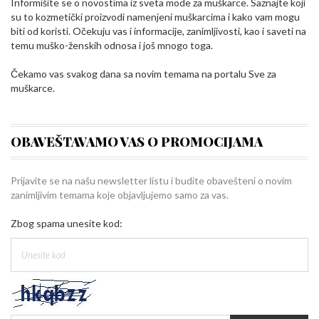
Informišite se o novostima iz sveta mode za muškarce. Saznajte koji
su to kozmetički proizvodi namenjeni muškarcima i kako vam mogu
biti od koristi. Očekuju vas i informacije, zanimljivosti, kao i saveti na
temu muško-ženskih odnosa i još mnogo toga.
Čekamo vas svakog dana sa novim temama na portalu Sve za
muškarce.
OBAVEŠTAVAMO VAS O PROMOCIJAMA
Prijavite se na našu newsletter listu i budite obavešteni o novim
zanimljivim temama koje objavljujemo samo za vas.
Zbog spama unesite kod: