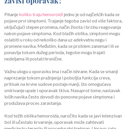
zavisi oporavak?
Pitanje
koliko traju hemoroidi
jedno je od najčešćih kada se
pojave prvi simptomi. Trajanje tegoba zavisi od više faktora,
uključujući stepen promena, način života i brzinu reagovanja
nakon pojave simptoma. Kod blažih oblika, simptomi mogu
oslabiti u roku od nekoliko dana uz adekvatnu negu i
promene navika. Međutim, kada se problem zanemari ili se
ponavlja tokom dužeg perioda, tegobe mogu trajati
nedeljama ili postati hronične.
Važnu ulogu u oporavku ima i način ishrane. Kada se smanji
naprezanje tokom pražnjenja i poboljša funkcija creva,
pritisak na krvne sudove postaje manji, što omogućava
smirivanje upale i oporavak tkiva. Nasuprot tome, nastavak
loših navika često dovodi do ponovne pojave simptoma i
produžava proces zarastanja.
Kod težih oblika hemoroida, naročito kada se javi intenzivan
bol ili učestalo krvarenje, oporavak može zahtevati
medicinsku terapiju ili proceduralni tretman. Upravo zato