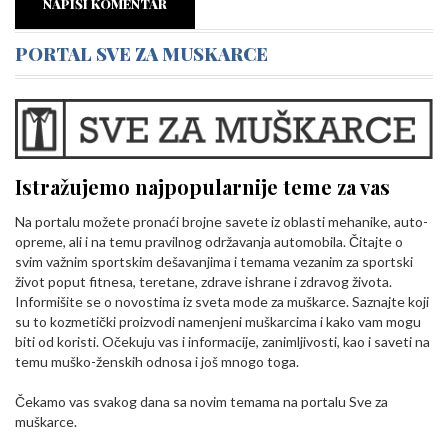
NAPIŠI KOMENTAR
PORTAL SVE ZA MUSKARCE
Istražujemo najpopularnije teme za vas
Na portalu možete pronaći brojne savete iz oblasti mehanike, auto-
opreme, ali i na temu pravilnog održavanja automobila. Čitajte o
svim važnim sportskim dešavanjima i temama vezanim za sportski
život poput fitnesa, teretane, zdrave ishrane i zdravog života.
Informišite se o novostima iz sveta mode za muškarce. Saznajte koji
su to kozmetički proizvodi namenjeni muškarcima i kako vam mogu
biti od koristi. Očekuju vas i informacije, zanimljivosti, kao i saveti na
temu muško-ženskih odnosa i još mnogo toga.
Čekamo vas svakog dana sa novim temama na portalu Sve za
muškarce.