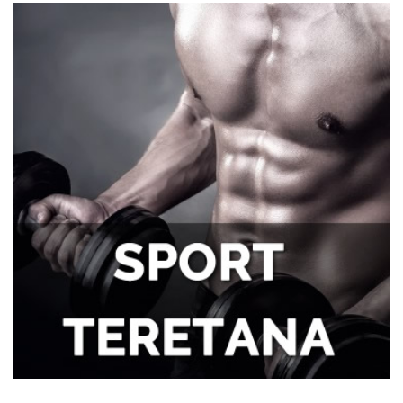
potcenjuju?
Zdravlje zuba i samopouzdanje: Zašto je
osmeh ključan za svakog muškarca
Tegobe sa sinusima koje muškarci
najčešće trpe bez odlaska kod lekara
Kako kancelarija postaje mesto
efikasnosti i mentalne jasnoće?