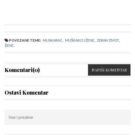
POVEZANE TEME:
MUSKARAC
,
MUŠKARCI I ŽENE
,
ZDRAV ZIVOT
,
ŽENE
,
Komentari(0)
NAPIŠI KOMENTAR
Ostavi Komentar