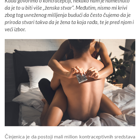
Kada govorimo o kontracepciji, nekako nam je nametnuto
da je to u biti više „ženska stvar“. Međutim, nismo mi krivi
zbog tog uvreženog mišljenja budući da često čujemo da je
priroda stvari takva da je žena ta koja rađa, te je pred njom i
veći izbor.
Činjenica je da postoji mali milion kontraceptivnih sredstava