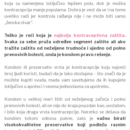
koja su namenjena isključivo lepšem polu, dok je muška
kontracepcija manje popularna. Dobra je vest da se i na tome
uveliko radi jer kontrola rađanja nije i ne može biti samo
„ženska stvar“.
Teško je reći koja je
najbolja kontraceptivna zaštita
.
Svaka za sebe pruža određen segment zaštite ali ako
tražite zaštitu od neželjene trudnoće i ujedno od polno
prenosivih bolesti, onda je kondom pravo rešenje.
Kondom ili prezervativ vrsta je kontracepcije koju najveći
broj ljudi koristi, budući da je lako dostupna - što znači da je
možete kupiti svuda, mada vam savetujemo da ih kupujete
isključivo u apoteci i veoma jednostavna za upotrebu .
Kondom u velikoj meri štiti od neželjenog začeća i polno
prenosivih bolesti, ali on nije do kraja pouzdan kao, uostalom,
i bilo koja druga vrsta kontracepcije. Neretko se dešava da
kondom tokom odnosa pukne, zato je
važno birati
visokokvalitetne prezervative koji podležu raznim