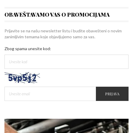
OBAVEŠTAVAMO VAS O PROMOCIJAMA
Prijavite se na našu newsletter listu i budite obavešteni o novim
zanimljivim temama koje objavljujemo samo za vas.
Zbog spama unesite kod:
PRIJAVA