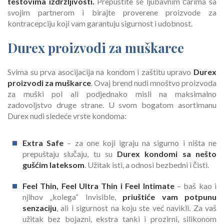
testovima izdržljivosti.
Prepustite se ljubavnim čarima sa
svojim partnerom i birajte proverene proizvode za
kontracepciju koji vam garantuju sigurnost i udobnost.
Durex proizvodi za muškarce
Svima su prva asocijacija na kondom i zaštitu upravo
Durex
proizvodi za muškarce
. Ovaj brend nudi mnoštvo proizvoda
za muški pol ali podjednako misli na maksimalno
zadovoljstvo druge strane. U svom bogatom asortimanu
Durex nudi sledeće vrste kondoma:
Extra Safe
– za one koji igraju na sigurno i ništa ne
prepuštaju slučaju, tu su
Durex kondomi sa nešto
gušćim lateksom
. Užitak isti, a odnosi bezbedni i čisti.
Feel Thin, Feel Ultra Thin i Feel Intimate
– baš kao i
njihov „kolega“ Invisible,
priuštiće vam potpunu
senzaciju
, ali i sigurnost na koju ste već navikli. Za vaš
užitak bez bojazni, ekstra tanki i prozirni, silikonom