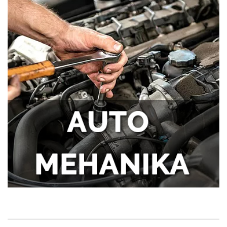
Tegobe sa sinusima koje muškarci
najčešće trpe bez odlaska kod lekara
Kako kancelarija postaje mesto
efikasnosti i mentalne jasnoće?
Kako da se uvek osećate udobno tokom
napornog dana na poslu?