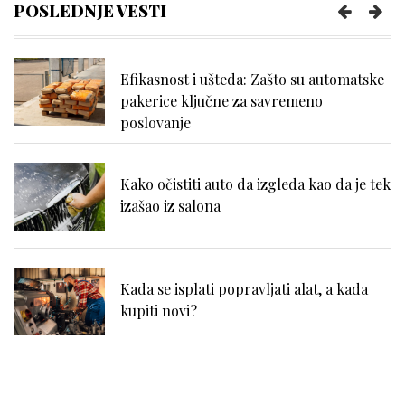
POSLEDNJE VESTI
Efikasnost i ušteda: Zašto su automatske
pakerice ključne za savremeno
poslovanje
Kako očistiti auto da izgleda kao da je tek
izašao iz salona
Kada se isplati popravljati alat, a kada
kupiti novi?
Zašto se problemi sa hemoroidima često