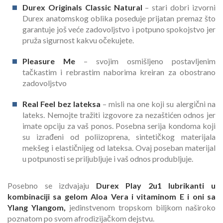
Durex Originals Classic Natural
– stari dobri izvorni
Durex anatomskog oblika poseduje prijatan premaz što
garantuje još veće zadovoljstvo i potpuno spokojstvo jer
pruža sigurnost kakvu očekujete.
Pleasure Me
– svojim osmišljeno postavljenim
tačkastim i rebrastim naborima kreiran za obostrano
zadovoljstvo
Real Feel bez lateksa
– misli na one koji su alergični na
lateks. Nemojte tražiti izgovore za nezaštićen odnos jer
imate opciju za vaš ponos. Posebna serija kondoma koji
su izrađeni od poliizoprena, sintetičkog materijala
mekšeg i elastičnijeg od lateksa. Ovaj poseban materijal
u potpunosti se priljubljuje i vaš odnos produbljuje.
Posebno se izdvajaju
Durex Play 2u1 lubrikanti u
kombinaciji sa gelom Aloa Vera i vitaminom E i oni sa
Ylang Ylangom,
jedinstvenom tropskom biljkom naširoko
poznatom po svom afrodizijačkom dejstvu.