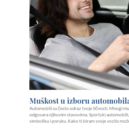
Muškost u izboru automobil
Automobili su često odraz tvoje ličnosti. Mnogi m
odgovara njihovim stavovima. Sportski automobili, S
simboliku i poruku. Kako ti biram svoje vozilo može