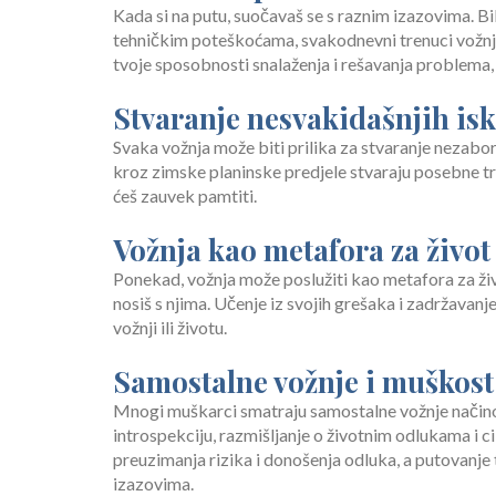
Kada si na putu, suočavaš se s raznim izazovima. Bi
tehničkim poteškoćama, svakodnevni trenuci vožnje 
tvoje sposobnosti snalaženja i rešavanja problema, 
Stvaranje nesvakidašnjih is
Svaka vožnja može biti prilika za stvaranje nezabor
kroz zimske planinske predjele stvaraju posebne tre
ćeš zauvek pamtiti.
Vožnja kao metafora za život
Ponekad, vožnja može poslužiti kao metafora za život
nosiš s njima. Učenje iz svojih grešaka i zadržavanje
vožnji ili životu.
Samostalne vožnje i muškost
Mnogi muškarci smatraju samostalne vožnje načino
introspekciju, razmišljanje o životnim odlukama i 
preuzimanja rizika i donošenja odluka, a putovanje 
izazovima.