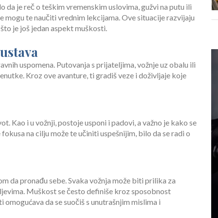
lo da je reč o teškim vremenskim uslovima, gužvi na putu ili
mogu te naučiti vrednim lekcijama. Ove situacije razvijaju
što je još jedan aspekt muškosti.
kustava
avnih uspomena. Putovanja s prijateljima, vožnje uz obalu ili
nutke. Kroz ove avanture, ti gradiš veze i doživljaje koje
. Kao i u vožnji, postoje usponi i padovi, a važno je kako se
 fokusa na cilju može te učiniti uspešnijim, bilo da se radi o
m da pronađu sebe. Svaka vožnja može biti prilika za
ciljevima. Muškost se često definiše kroz sposobnost
ti omogućava da se suočiš s unutrašnjim mislima i