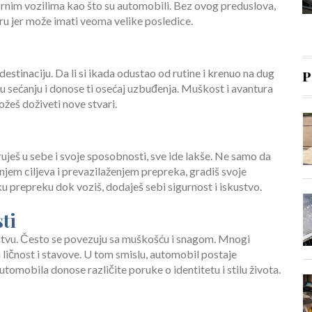
nim vozilima kao što su automobili. Bez ovog preduslova,
uru jer može imati veoma velike posledice.
estinaciju. Da li si ikada odustao od rutine i krenuo na dug
P
ju u sećanju i donose ti osećaj uzbuđenja. Muškost i avantura
ožeš doživeti nove stvari.
uješ u sebe i svoje sposobnosti, sve ide lakše. Ne samo da
anjem ciljeva i prevazilaženjem prepreka, gradiš svoje
 prepreku dok voziš, dodaješ sebi sigurnost i iskustvo.
ti
štvu. Često se povezuju sa muškošću i snagom. Mnogi
 ličnost i stavove. U tom smislu, automobil postaje
omobila donose različite poruke o identitetu i stilu života.