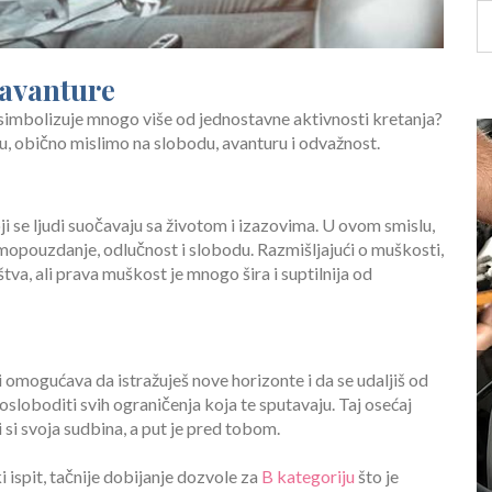
 avanture
 simbolizuje mnogo više od jednostavne aktivnosti kretanja?
, obično mislimo na slobodu, avanturu i odvažnost.
oji se ljudi suočavaju sa životom i izazovima. U ovom smislu,
mopouzdanje, odlučnost i slobodu. Razmišljajući o muškosti,
va, ali prava muškost je mnogo šira i suptilnija od
 omogućava da istražuješ nove horizonte i da se udaljiš od
loboditi svih ograničenja koja te sputavaju. Taj osećaj
si svoja sudbina, a put je pred tobom.
 ispit, tačnije dobijanje dozvole za
B kategoriju
što je