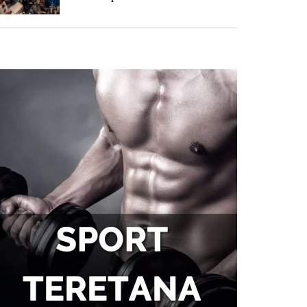
Zašto se problemi sa
hemoroidima često potcenjuju?
Zdravlje zuba i samopouzdanje:
Zašto je osmeh ključan za svakog
muškarca
Tegobe sa sinusima koje
muškarci najčešće trpe bez
odlaska kod lekara
Kako kancelarija postaje mesto