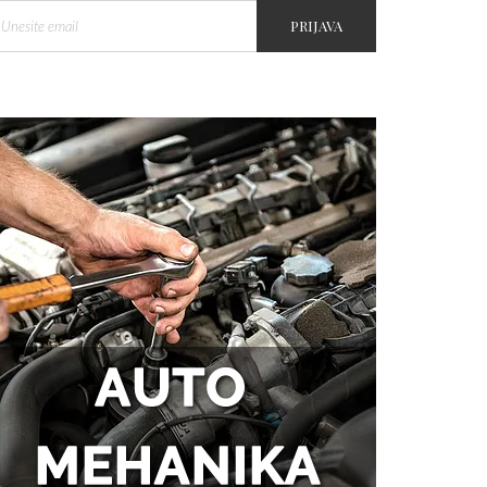
PRIJAVA
Tegobe sa sinusima koje
muškarci najčešće trpe bez
odlaska kod lekara
Kako kancelarija postaje mesto
efikasnosti i mentalne jasnoće?