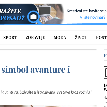
SPORT
ZDRAVLJE
MODA
ŽIVOT
POST
P
 simbol avanture i
I
v
i avanturu. Uživajte u istraživanju svetova kroz vožnju i
Na
me
au