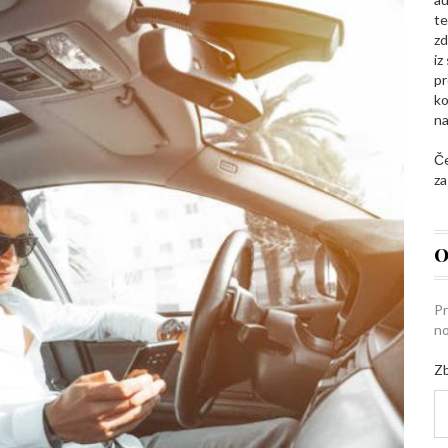
te
zd
iz
pr
ko
na
Če
za
O
Pr
no
Zb