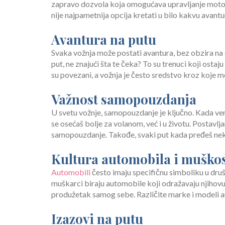
zapravo dozvola koja omogućava upravljanje motor
nije najpametnija opcija kretati u bilo kakvu avant
Avantura na putu
Svaka vožnja može postati avantura, bez obzira na d
put, ne znajući šta te čeka? To su trenuci koji osta
su povezani, a vožnja je često sredstvo kroz koje m
Važnost samopouzdanja
U svetu vožnje, samopouzdanje je ključno. Kada ver
se osećaš bolje za volanom, već i u životu. Postavlj
samopouzdanje. Takođe, svaki put kada pređeš neku
Kultura automobila i muškos
Automobili
često imaju specifičnu simboliku u dru
muškarci biraju automobile koji odražavaju njihovu
produžetak samog sebe. Različite marke i modeli aut
Izazovi na putu