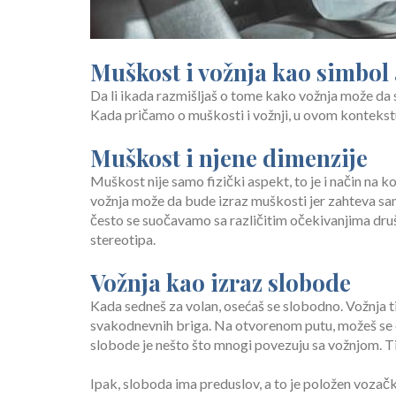
Muškost i vožnja kao simbol
Da li ikada razmišljaš o tome kako vožnja može da
Kada pričamo o muškosti i vožnji, u ovom kontekstu
Muškost i njene dimenzije
Muškost nije samo fizički aspekt, to je i način na k
vožnja može da bude izraz muškosti jer zahteva sa
često se suočavamo sa različitim očekivanjima društ
stereotipa.
Vožnja kao izraz slobode
Kada sedneš za volan, osećaš se slobodno. Vožnja ti
svakodnevnih briga. Na otvorenom putu, možeš se os
slobode je nešto što mnogi povezuju sa vožnjom. Ti 
Ipak, sloboda ima preduslov, a to je položen vozački