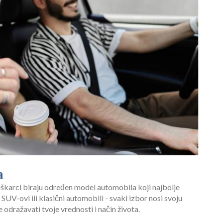
a
uškarci biraju određen model automobila koji najbolje
UV-ovi ili klasični automobili - svaki izbor nosi svoju
 odražavati tvoje vrednosti i način života.