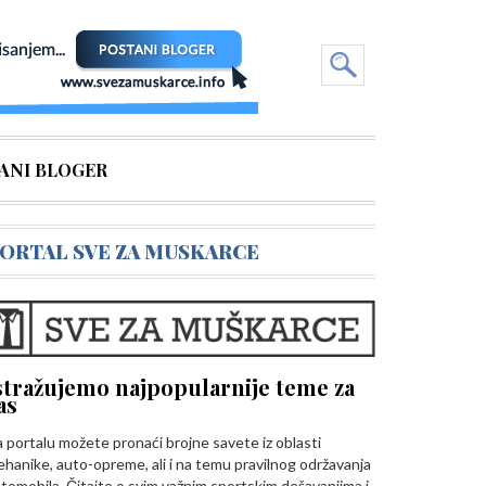
ANI BLOGER
ORTAL SVE ZA MUSKARCE
stražujemo najpopularnije teme za
as
 portalu možete pronaći brojne savete iz oblasti
hanike, auto-opreme, ali i na temu pravilnog održavanja
tomobila. Čitajte o svim važnim sportskim dešavanjima i