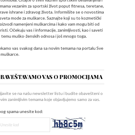
mama vezanim za sportski život poput fitnesa, teretane,
rave ishrane i zdravog života. Informišite se o novostima
 sveta mode za muškarce. Saznajte koji su to kozmetički
oizvodi namenjeni muškarcima i kako vam mogu biti od
risti. Očekuju vas i informacije, zanimljivosti, kao i saveti
 temu muško-ženskih odnosa i još mnogo toga.
kamo vas svakog dana sa novim temama na portalu Sve
 muškarce.
BAVEŠTAVAMO VAS O PROMOCIJAMA
ijavite se na našu newsletter listu i budite obavešteni o
vim zanimljivim temama koje objavljujemo samo za vas.
og spama unesite kod: