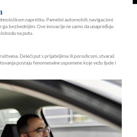
a
 tehnološkom napretku. Pametni automobili, navigacioni
ine ga bezbednijim. Ove inovacije ne samo da unapređuju
 slobodu na putu.
ruštvena. Deleći put s prijateljima ili porodicom, stvaraš
utovanja postaju fenomenalne uspomene koje vežu ljude i