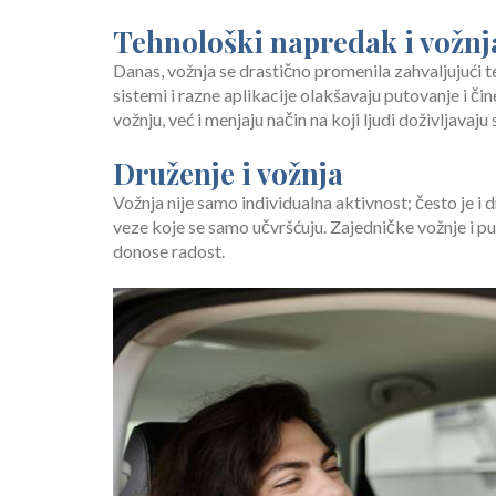
Tehnološki napredak i vožnj
Danas, vožnja se drastično promenila zahvaljujući
sistemi i razne aplikacije olakšavaju putovanje i č
vožnju, već i menjaju način na koji ljudi doživljavaju
Druženje i vožnja
Vožnja nije samo individualna aktivnost; često je i d
veze koje se samo učvršćuju. Zajedničke vožnje i p
donose radost.