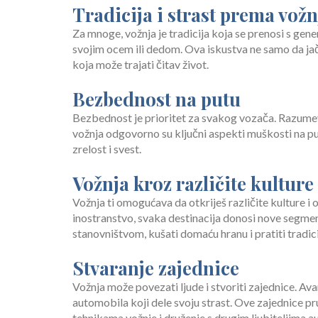
Tradicija i strast prema vožn
Za mnoge, vožnja je tradicija koja se prenosi s gen
svojim ocem ili dedom. Ova iskustva ne samo da jača
koja može trajati čitav život.
Bezbednost na putu
Bezbednost je prioritet za svakog vozača. Razumeva
vožnja odgovorno su ključni aspekti muškosti na p
zrelost i svest.
Vožnja kroz različite kulture
Vožnja ti omogućava da otkriješ različite kulture i ob
inostranstvo, svaka destinacija donosi nove segmen
stanovništvom, kušati domaću hranu i pratiti tradi
Stvaranje zajednice
Vožnja može povezati ljude i stvoriti zajednice. Ava
automobila koji dele svoju strast. Ove zajednice pr
tehnikama vožnje i druženje s drugim ljubiteljima 