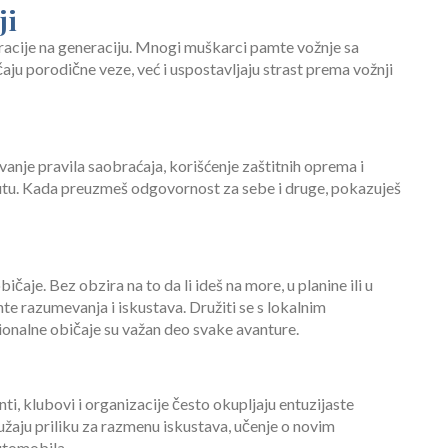
ji
eracije na generaciju. Mnogi muškarci pamte vožnje sa
ju porodične veze, već i uspostavljaju strast prema vožnji
nje pravila saobraćaja, korišćenje zaštitnih oprema i
utu. Kada preuzmeš odgovornost za sebe i druge, pokazuješ
ičaje. Bez obzira na to da li ideš na more, u planine ili u
te razumevanja i iskustava. Družiti se s lokalnim
cionalne običaje su važan deo svake avanture.
nti, klubovi i organizacije često okupljaju entuzijaste
užaju priliku za razmenu iskustava, učenje o novim
automobila.