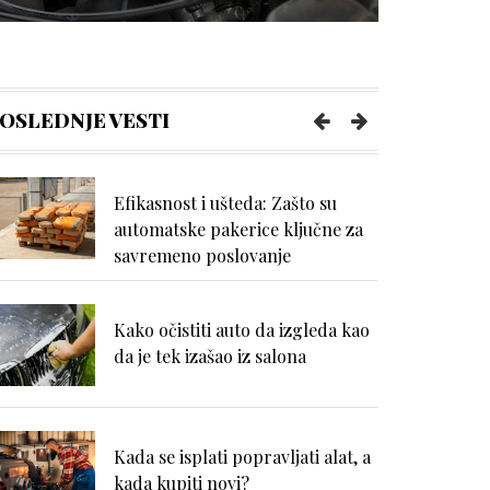
Kako da se uvek osećate udobno
tokom napornog dana na poslu?
OSLEDNJE VESTI
Efikasnost i ušteda: Zašto su
automatske pakerice ključne za
savremeno poslovanje
Kako očistiti auto da izgleda kao
da je tek izašao iz salona
Kada se isplati popravljati alat, a
kada kupiti novi?