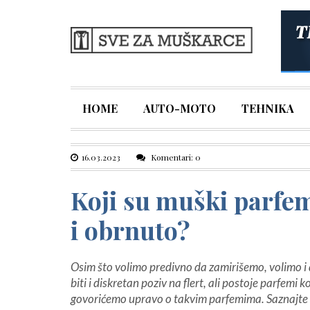
HOME
AUTO-MOTO
TEHNIKA
16.03.2023
Komentari: 0
Koji su muški parfemi
i obrnuto?
Osim što volimo predivno da zamirišemo, volimo
biti i diskretan poziv na flert, ali postoje parfemi
govorićemo upravo o takvim parfemima. Saznajte k