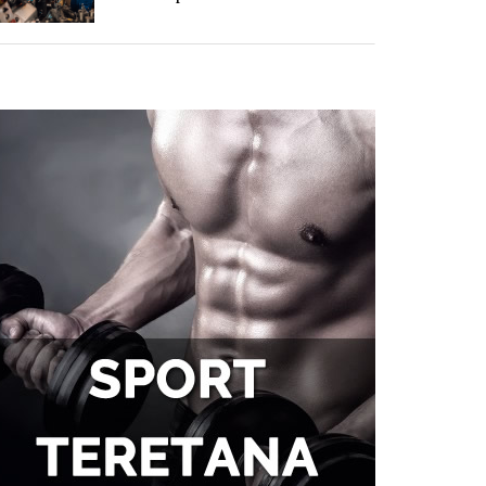
Zašto se problemi sa
hemoroidima često potcenjuju?
Zdravlje zuba i samopouzdanje:
Zašto je osmeh ključan za svakog
muškarca
Tegobe sa sinusima koje
muškarci najčešće trpe bez
odlaska kod lekara
Kako kancelarija postaje mesto