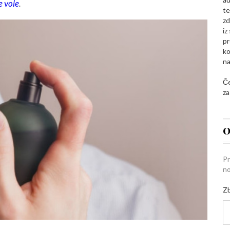
e vole
.
te
zd
iz
pr
ko
na
Če
za
O
Pr
no
Zb