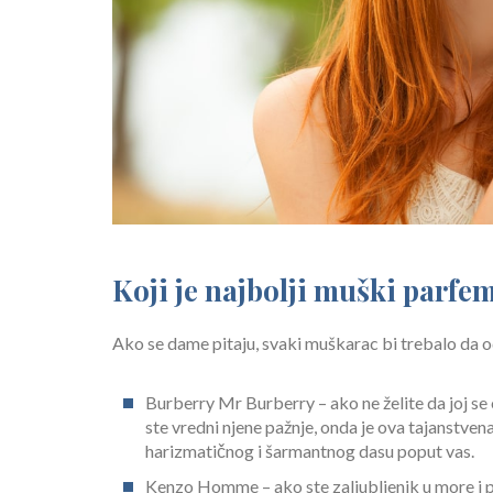
Koji je najbolji muški parfe
Ako se dame pitaju, svaki muškarac bi trebalo da 
Burberry Mr Burberry – ako ne želite da joj se o
ste vredni njene pažnje, onda je ova tajanstven
harizmatičnog i šarmantnog dasu poput vas.
Kenzo Homme – ako ste zaljubljenik u more i pl