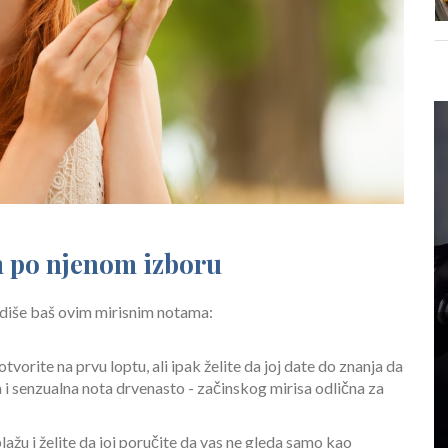
m po njenom izboru
odiše baš ovim mirisnim notama:
tvorite na prvu loptu, ali ipak želite da joj date do znanja da
a i senzualna nota drvenasto - začinskog mirisa odlična za
ažu i želite da joj poručite da vas ne gleda samo kao