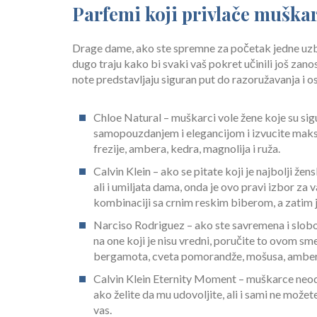
Parfemi koji privlače muška
Drage dame, ako ste spremne za početak jedne uzbu
dugo traju kako bi svaki vaš pokret učinili još zanosn
note predstavljaju siguran put do razoružavanja i osv
Chloe Natural – muškarci vole žene koje su sigu
samopouzdanjem i elegancijom i izvucite maksi
frezije, ambera, kedra, magnolija i ruža.
Calvin Klein – ako se pitate koji je najbolji ž
ali i umiljata dama, onda je ovo pravi izbor za 
kombinaciji sa crnim reskim biberom, a zatim 
Narciso Rodriguez – ako ste savremena i slobo
na one koji je nisu vredni, poručite to ovom
bergamota, cveta pomorandže, mošusa, ambera, 
Calvin Klein Eternity Moment – muškarce neodolj
ako želite da mu udovoljite, ali i sami ne možet
vas.