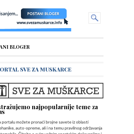
ANI BLOGER
ORTAL SVE ZA MUSKARCE
stražujemo najpopularnije teme za
as
 portalu možete pronaći brojne savete iz oblasti
hanike, auto-opreme, ali i na temu pravilnog održavanja
tomobila. Čitajte o svim važnim sportskim dešavanjima i