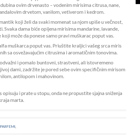
h dubina ovim drvenasto – vodenim mirisima citrusa, nane,
a sandalovim drvetom, vanilom, vetiverom i kedrom.
omantik koji želi da svaki momenat sa njom upiše u večnost,
ti. Svaka dama biće opijena mirisima mandarine, lavande,
ike koji može da ponese samo pravi muškarac poput vas.
fa muškarca poput vas. Priuštite kraljici vašeg srca miris
nih sa osvežavajućim citrusima i aromatičnim tonovima.
odvažni i pomalo buntovni, strastveni, ali istovremeno
ljivoj dami, zadržite je pored sebe ovim specifičnim mirisom
anilom, antilopom i mahovinom.
opisuju i prate u stopu, onda ne propustite sjajna sniženja
kraja marta.
 PARFEMI
,