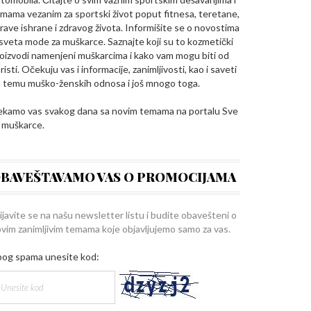
mama vezanim za sportski život poput fitnesa, teretane,
rave ishrane i zdravog života. Informišite se o novostima
 sveta mode za muškarce. Saznajte koji su to kozmetički
oizvodi namenjeni muškarcima i kako vam mogu biti od
risti. Očekuju vas i informacije, zanimljivosti, kao i saveti
 temu muško-ženskih odnosa i još mnogo toga.
kamo vas svakog dana sa novim temama na portalu Sve
 muškarce.
BAVEŠTAVAMO VAS O PROMOCIJAMA
ijavite se na našu newsletter listu i budite obavešteni o
vim zanimljivim temama koje objavljujemo samo za vas.
og spama unesite kod: