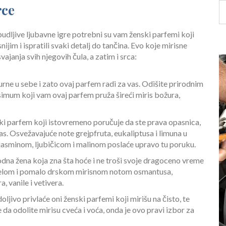
rce
dljive ljubavne igre potrebni su vam ženski parfemi koji
ijim i ispratili svaki detalj do tančina. Evo koje mirisne
ajanja svih njegovih čula, a zatim i srca:
rne u sebe i zato ovaj parfem radi za vas. Odišite prirodnim
mum koji vam ovaj parfem pruža šireći miris božura,
enski parfem koji istovremeno poručuje da ste prava opasnica,
vas. Osvežavajuće note grejpfruta, eukaliptusa i limuna u
jasminom, ljubičicom i malinom poslaće upravo tu poruku.
dna žena koja zna šta hoće i ne troši svoje dragoceno vreme
 smelom i pomalo drskom mirisnom notom osmantusa,
vanile i vetivera.
ivo privlaće oni ženski parfemi koji mirišu na čisto, te
e da odolite mirisu cveća i voća, onda je ovo pravi izbor za