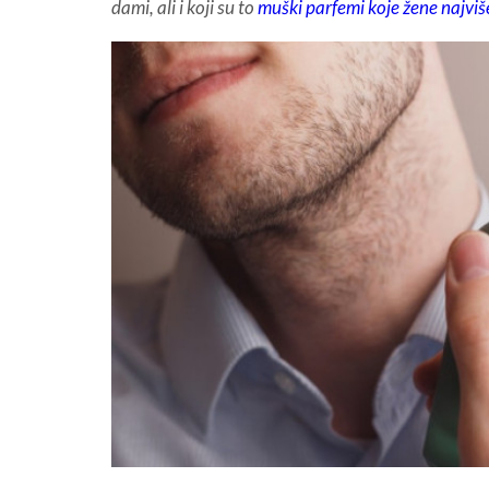
dami, ali i koji su to
muški parfemi koje žene najviš