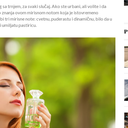
a trnjem, za svaki slučaj. Ako ste urbani, ali volite i da
o znanja ovom mirisnom notom koja je istovremeno
i tri mirisne note: cvetnu, puderastu i dinamičnu, bilo da u
 umiljatu pastiricu.
P