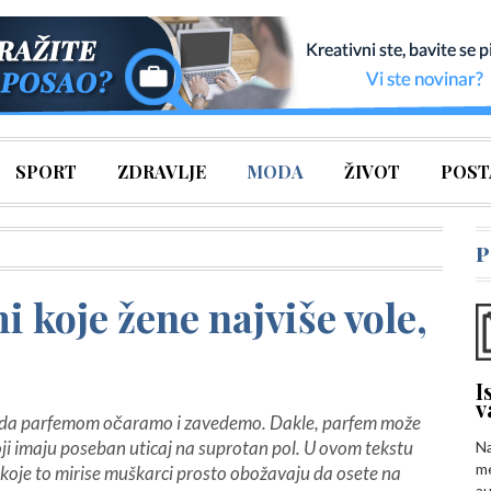
SPORT
ZDRAVLJE
MODA
ŽIVOT
POST
P
 koje žene najviše vole,
I
v
 i da parfemom očaramo i zavedemo. Dakle, parfem može
 koji imaju poseban uticaj na suprotan pol. U ovom tekstu
Na
me
oje to mirise muškarci prosto obožavaju da osete na
au