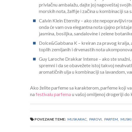
privlačnu ambalažu, dajte joj nagoveštaj svoji
morskih nota, žalfije i začina u kombinaciji s
Calvin Klein Eternity – ako ste nepopravljivi r
onda će vam ova elegantna nota sjajno pristaja
jasmina, bosiljka, sandalovine i zelene botan
Dolce&Gabbana K – kreiran za pravog kralja, al
toplih zemljanih i drvenastih nota ukomponova
Guy Laroche Drakkar Intense – ako ste snažni, 
spremni i da se obavežete istoj takvoj neuhvat
aromatičnih ulja u kombinaciji sa lavandom, v
Ako želite parfeme sa karakterom, parfeme koji vas 
na
festivalu parfema
u vašoj omiljenoj drogeriji do 
POVEZANE TEME:
MUSKARAC
,
PAROVI
,
PARFEM
,
MUSKI