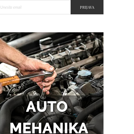
PRIJAVA
Tegobe sa sinusima koje
muškarci najčešće trpe bez
odlaska kod lekara
Kako kancelarija postaje mesto
efikasnosti i mentalne jasnoće?