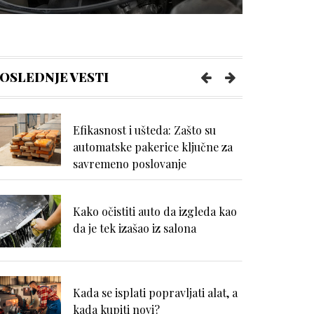
Kako da se uvek osećate udobno
tokom napornog dana na poslu?
OSLEDNJE VESTI
Efikasnost i ušteda: Zašto su
automatske pakerice ključne za
savremeno poslovanje
Kako očistiti auto da izgleda kao
da je tek izašao iz salona
Kada se isplati popravljati alat, a
kada kupiti novi?