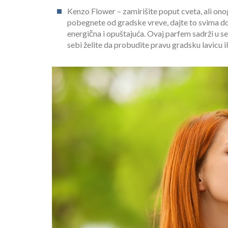
Kenzo Flower – zamirišite poput cveta, ali onog s
pobegnete od gradske vreve, dajte to svima d
energična i opuštajuća. Ovaj parfem sadrži u seb
sebi želite da probudite pravu gradsku lavicu ili