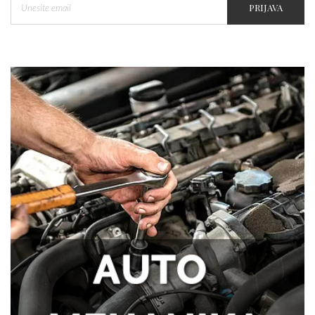
PRIJAVA
Tegobe sa sinusima koje muškarci
najčešće trpe bez odlaska kod lekara
Kako kancelarija postaje mesto