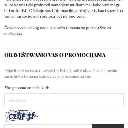
su to kozmetički proizvodi namenjeni muškarcima i kako vam mogu
biti od koristi. Očekuju vas i informacije, zanimljivosti, kao i saveti na
temu muško-ženskih odnosa i još mnogo toga.
Čekamo vas svakog dana sa novim temama na portalu Sve za
muškarce.
OBAVEŠTAVAMO VAS O PROMOCIJAMA
Prijavite se na našu newsletter listu i budite obavešteni o novim
zanimljivim temama koje objavljujemo samo za vas.
Zbog spama unesite kod: