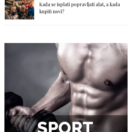
Kada se isplati popravljati alat, a kada
kupiti novi?
Zašto se problemi sa hemoroidima često
potcenjuju?
Zdravlje zuba i samopouzdanje: Zašto je
osmeh ključan za svakog muškarca
Tegobe sa sinusima koje muškarci
najčešće trpe bez odlaska kod lekara