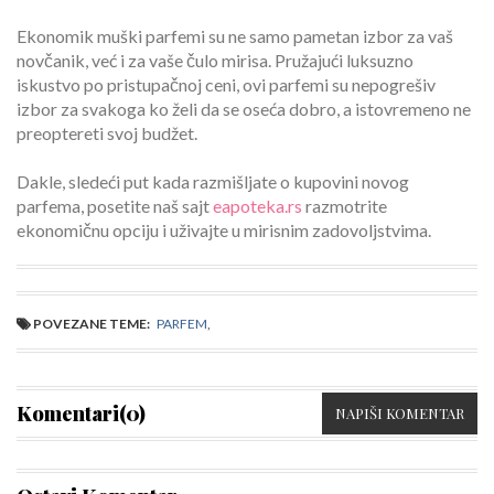
Ekonomik muški parfemi su ne samo pametan izbor za vaš
novčanik, već i za vaše čulo mirisa. Pružajući luksuzno
iskustvo po pristupačnoj ceni, ovi parfemi su nepogrešiv
izbor za svakoga ko želi da se oseća dobro, a istovremeno ne
preoptereti svoj budžet.
Dakle, sledeći put kada razmišljate o kupovini novog
parfema, posetite naš sajt
eapoteka.rs
razmotrite
ekonomičnu opciju i uživajte u mirisnim zadovoljstvima.
POVEZANE TEME:
PARFEM
,
Komentari(0)
NAPIŠI KOMENTAR