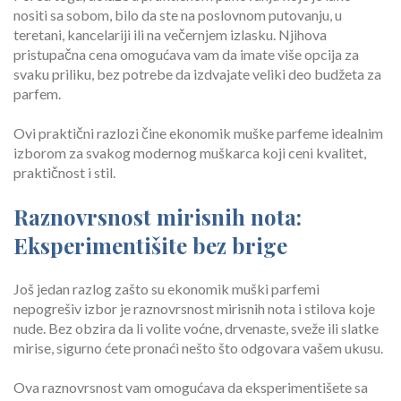
nositi sa sobom, bilo da ste na poslovnom putovanju, u
teretani, kancelariji ili na večernjem izlasku. Njihova
pristupačna cena omogućava vam da imate više opcija za
svaku priliku, bez potrebe da izdvajate veliki deo budžeta za
parfem.
Ovi praktični razlozi čine ekonomik muške parfeme idealnim
izborom za svakog modernog muškarca koji ceni kvalitet,
praktičnost i stil.
Raznovrsnost mirisnih nota:
Eksperimentišite bez brige
Još jedan razlog zašto su ekonomik muški parfemi
nepogrešiv izbor je raznovrsnost mirisnih nota i stilova koje
nude. Bez obzira da li volite voćne, drvenaste, sveže ili slatke
mirise, sigurno ćete pronaći nešto što odgovara vašem ukusu.
Ova raznovrsnost vam omogućava da eksperimentišete sa