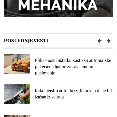
efikasnosti i mentalne jasnoće?
Kako da se uvek osećate udobno tokom
napornog dana na poslu?
POSLEDNJE VESTI
Efikasnost i ušteda: Zašto su automatske
pakerice ključne za savremeno
poslovanje
Kako očistiti auto da izgleda kao da je tek
izašao iz salona