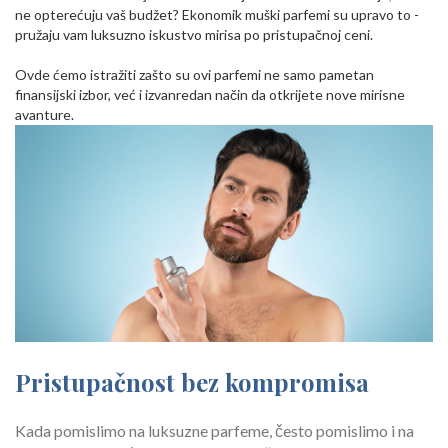
ne opterećuju vaš budžet? Ekonomik muški parfemi su upravo to -
pružaju vam luksuzno iskustvo mirisa po pristupačnoj ceni.
Ovde ćemo istražiti zašto su ovi parfemi ne samo pametan
finansijski izbor, već i izvanredan način da otkrijete nove mirisne
avanture.
Pristupačnost bez kompromisa
Kada pomislimo na luksuzne parfeme, često pomislimo i na