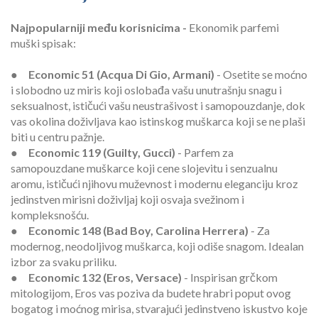
Najpopularniji među korisnicima -
Ekonomik parfemi
muški spisak:
●
Economic 51 (Acqua Di Gio, Armani)
- Osetite se moćno
i slobodno uz miris koji oslobađa vašu unutrašnju snagu i
seksualnost, ističući vašu neustrašivost i samopouzdanje, dok
vas okolina doživljava kao istinskog muškarca koji se ne plaši
biti u centru pažnje.
●
Economic 119 (Guilty, Gucci)
- Parfem za
samopouzdane muškarce koji cene slojevitu i senzualnu
aromu, ističući njihovu muževnost i modernu eleganciju kroz
jedinstven mirisni doživljaj koji osvaja svežinom i
kompleksnošću.
●
Economic 148 (Bad Boy, Carolina Herrera)
- Za
modernog, neodoljivog muškarca, koji odiše snagom. Idealan
izbor za svaku priliku.
●
Economic 132 (Eros, Versace)
- Inspirisan grčkom
mitologijom, Eros vas poziva da budete hrabri poput ovog
bogatog i moćnog mirisa, stvarajući jedinstveno iskustvo koje