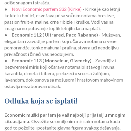
odiše snagom i strašću.
●
Novi Economic parfem 332 (Kirke)
- Kirke je kao letnji
koktel u bočici, osvežavajuć sa sočnim notama breskve,
passion fruit-a, maline, crne ribizle i kruške. Vodi vas na
imaginarno putovanje toplih letnjih dana na plaži.
●
Economic 112 ( Ultrared, Paco Rabanne)
- Muževan,
elegantan i zavodljiv parfem koji očarava notama crvene
pomorandže, tonke mahuna i pralina, stvarajući neodoljivu
privlačnost i čineći vas neodoljivim.
●
Economic 113 ( Monseieur, Givenchy)
- Zavodljiv i
bezvremeni miris koji očarava notama blistavog limuna,
karanfila, cimeta i bibera, prelazeći u srce sa žalfijom,
lavandom, dok osnova sa mošusom i hrastovom mahovinom
ostavlja nezaboravan utisak.
Odluka koja se isplati!
Economic muški parfem je vaš najbolji prijatelj u mnogim
situacijama.
Osvežite se omiljenim mirisnim notama kada
god to poželite i postanite glavna figura svakog dešavanja.