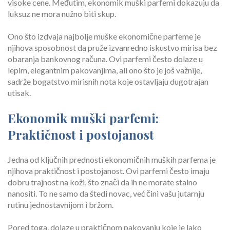
visoke cene. Međutim, ekonomik muški parfemi dokazuju da
luksuz ne mora nužno biti skup.
Ono što izdvaja najbolje muške ekonomične parfeme je
njihova sposobnost da pruže izvanredno iskustvo mirisa bez
obaranja bankovnog računa. Ovi parfemi često dolaze u
lepim, elegantnim pakovanjima, ali ono što je još važnije,
sadrže bogatstvo mirisnih nota koje ostavljaju dugotrajan
utisak.
Ekonomik muški parfemi:
Praktičnost i postojanost
Jedna od ključnih prednosti ekonomičnih muških parfema je
njihova praktičnost i postojanost. Ovi parfemi često imaju
dobru trajnost na koži, što znači da ih ne morate stalno
nanositi. To ne samo da štedi novac, već čini vašu jutarnju
rutinu jednostavnijom i bržom.
Pored toga, dolaze u praktičnom pakovanju koje je lako