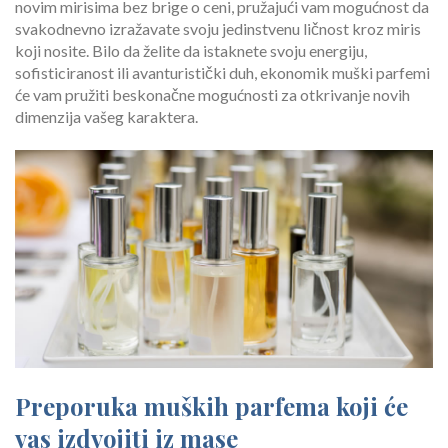
novim mirisima bez brige o ceni, pružajući vam mogućnost da
svakodnevno izražavate svoju jedinstvenu ličnost kroz miris
koji nosite. Bilo da želite da istaknete svoju energiju,
sofisticiranost ili avanturistički duh, ekonomik muški parfemi
će vam pružiti beskonačne mogućnosti za otkrivanje novih
dimenzija vašeg karaktera.
Preporuka muških parfema koji će
vas izdvojiti iz mase